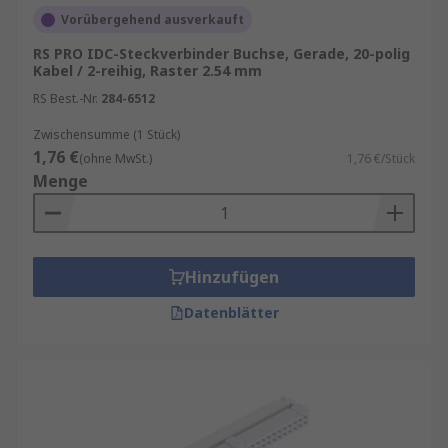
Unser Sortiment an ICD-Steckverbinder und IDC-
Vorübergehend ausverkauft
Kabel enthält Qualitätsprodukte von Marken wie
RS PRO IDC-Steckverbinder Buchse, Gerade, 20-polig
TE Connectivity
,
Würth Elektronik
,
HARTING
,
Kabel / 2-reihig, Raster 2.54 mm
3M
sowie
RS PRO
, unserer hauseigenen
RS Best.-Nr.
284-6512
professionellen Marke. Informationen zur
spätesten Bestelluhrzeit für eine garantierte
Zwischensumme (1 Stück)
Lieferung am nächsten Werktag sowie zum
1,76 €
(ohne MwSt.)
1,76 €/Stück
Mindestbestellwert für eine kostenfreie
Menge
Lieferung finden Sie auf der jeweiligen
Produktseite. RS ist Ihr Ansprechpartner für
Beschaffungslösungen von IDC-Connector mit
unseren
RS Procurement Solutions
.
Hinzufügen
Datenblätter