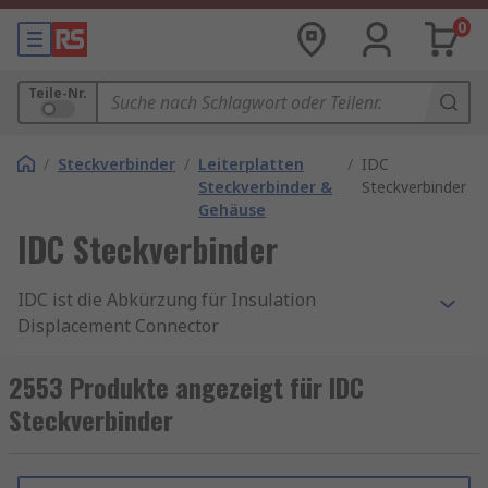
0
Teile-Nr.
/
Steckverbinder
/
Leiterplatten
/
IDC
Steckverbinder &
Steckverbinder
Gehäuse
IDC Steckverbinder
IDC ist die Abkürzung für Insulation
Displacement Connector
(Schneidklemmverbinder). Diese elektrischen
Steckverbinder wurden für Flachbandkabel und
2553 Produkte angezeigt für IDC
Telekommunikationsanwendungen entwickelt.
Steckverbinder
Sie werden auch als Insulation-Piercing Contacts
(IPCs) bezeichnet.