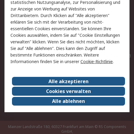
statistischen Nutzungsanalyse, zur Personalisierung und
Hilfe
Privatkunden
zur Anzeige von Werbung auf Websites von
Drittanbietern. Durch Klicken auf "Alle akzeptieren"
Rechtliches
erklären Sie sich mit der Verarbeitung von nicht-
essentiellen Cookies einverstanden. Sie können Ihre
AGB
Datenschutz
Cookies auswählen, indem Sie auf "Cookie Einstellungen
Cookie-Richtlinie
Zahlungsbedingungen
verwalten" klicken. Wenn Sie dies nicht möchten, klicken
Copyright/Impressum
Entsorgung
Sie auf "Alle ablehnen". Dies kann den Zugriff auf
Elektrogeräte/Batterien
bestimmte Funktionen einschränken. Weitere
Informationen finden Sie in unserer
Cookie-Richtlinie
.
Über RS
Alle akzeptieren
Unternehmen
RS weltweit
Karriere bei RS
Nachhaltigkeit
Cookies verwalten
Qualität/Umwelt/Zertifikate
Presse-Center
Alle ablehnen
Event-Center
Mainzer Landstraße 180, 60327 Frankfurt am Main
© RS Components
GmbH,