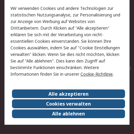
Value Added Services
Lieferlösungen
Wir verwenden Cookies und andere Technologien zur
Rücksendungen
Kontakt
statistischen Nutzungsanalyse, zur Personalisierung und
Hilfe
Privatkunden
zur Anzeige von Werbung auf Websites von
Drittanbietern. Durch Klicken auf "Alle akzeptieren"
Rechtliches
erklären Sie sich mit der Verarbeitung von nicht-
essentiellen Cookies einverstanden. Sie können Ihre
AGB
Datenschutz
Cookies auswählen, indem Sie auf "Cookie Einstellungen
Cookie-Richtlinie
Zahlungsbedingungen
verwalten" klicken. Wenn Sie dies nicht möchten, klicken
Copyright/Impressum
Entsorgung
Sie auf "Alle ablehnen". Dies kann den Zugriff auf
Elektrogeräte/Batterien
bestimmte Funktionen einschränken. Weitere
Informationen finden Sie in unserer
Cookie-Richtlinie
.
Über RS
Alle akzeptieren
Unternehmen
RS weltweit
Karriere bei RS
Nachhaltigkeit
Cookies verwalten
Qualität/Umwelt/Zertifikate
Presse-Center
Alle ablehnen
Event-Center