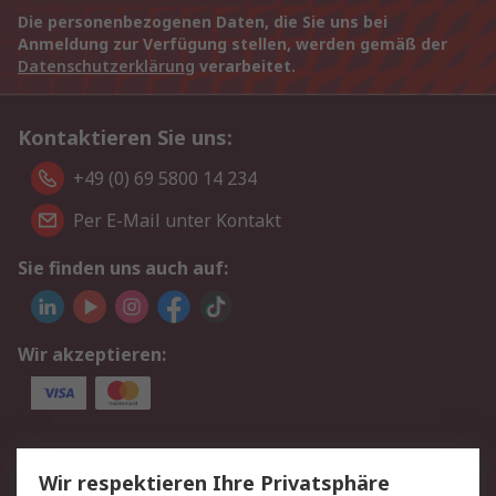
Die personenbezogenen Daten, die Sie uns bei
Anmeldung zur Verfügung stellen, werden gemäß der
Datenschutzerklärung
verarbeitet.
Kontaktieren Sie uns:
+49 (0) 69 5800 14 234
Per E-Mail unter Kontakt
Sie finden uns auch auf:
Wir akzeptieren:
Service
Wir respektieren Ihre Privatsphäre