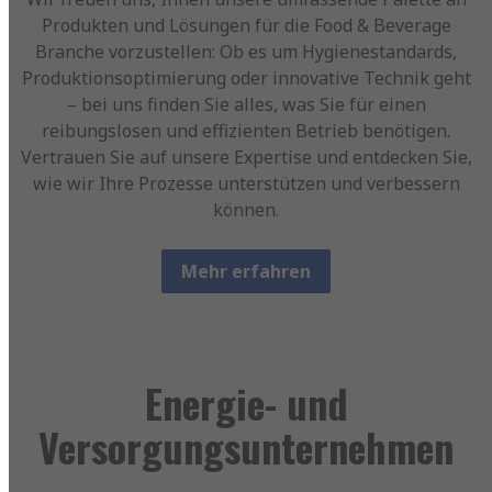
Produkten und Lösungen für die Food & Beverage
Branche vorzustellen: Ob es um Hygienestandards,
Produktionsoptimierung oder innovative Technik geht
– bei uns finden Sie alles, was Sie für einen
reibungslosen und effizienten Betrieb benötigen.
Vertrauen Sie auf unsere Expertise und entdecken Sie,
wie wir Ihre Prozesse unterstützen und verbessern
können.
Mehr erfahren
Energie- und
Versorgungsunternehmen