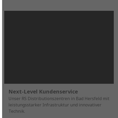
Next-Level Kundenservice
Unser RS Distributionszentren in Bad Hersfeld mit
leistungsstarker Infrastruktur und innovativer
Technik.