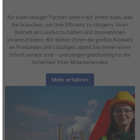
Als zuverlässiger Partner liefern wir Ihnen alles, was
Sie brauchen, um Ihre Effizienz zu steigern, Ihren
Betrieb am Laufen zu halten und Innovationen
voranzutreiben. Wir bieten Ihnen die größte Auswahl
an Produkten und Lösungen, damit Sie immer einen
Schritt voraus sind – und sorgen gleichzeitig für die
Sicherheit Ihrer Mitarbeitenden.
Mehr erfahren