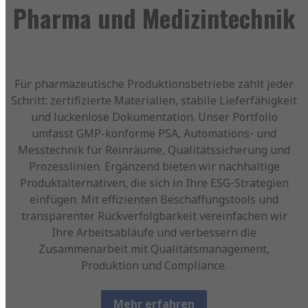
Pharma und Medizintechnik
Für pharmazeutische Produktionsbetriebe zählt jeder
Schritt: zertifizierte Materialien, stabile Lieferfähigkeit
und lückenlose Dokumentation. Unser Portfolio
umfasst GMP-konforme PSA, Automations‑ und
Messtechnik für Reinräume, Qualitätssicherung und
Prozesslinien. Ergänzend bieten wir nachhaltige
Produktalternativen, die sich in Ihre ESG‑Strategien
einfügen. Mit effizienten Beschaffungstools und
transparenter Rückverfolgbarkeit vereinfachen wir
Ihre Arbeitsabläufe und verbessern die
Zusammenarbeit mit Qualitätsmanagement,
Produktion und Compliance.
Mehr erfahren