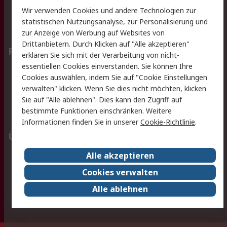
Wir verwenden Cookies und andere Technologien zur
Rücksendungen
Kontakt
statistischen Nutzungsanalyse, zur Personalisierung und
Hilfe
Privatkunden
zur Anzeige von Werbung auf Websites von
Drittanbietern. Durch Klicken auf "Alle akzeptieren"
Rechtliches
erklären Sie sich mit der Verarbeitung von nicht-
essentiellen Cookies einverstanden. Sie können Ihre
AGB
Datenschutz
Cookies auswählen, indem Sie auf "Cookie Einstellungen
Cookie-Richtlinie
Zahlungsbedingungen
verwalten" klicken. Wenn Sie dies nicht möchten, klicken
Copyright/Impressum
Entsorgung
Sie auf "Alle ablehnen". Dies kann den Zugriff auf
Elektrogeräte/Batterien
bestimmte Funktionen einschränken. Weitere
Informationen finden Sie in unserer
Cookie-Richtlinie
.
Über RS
Alle akzeptieren
Unternehmen
RS weltweit
Karriere bei RS
Nachhaltigkeit
Cookies verwalten
Qualität/Umwelt/Zertifikate
Presse-Center
Alle ablehnen
Event-Center