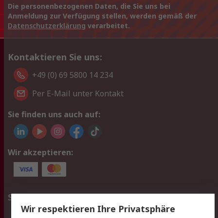
Die personenbezogenen Daten, die Sie uns bei
Anmeldung zur Verfügung stellen, werden gemäß der
Datenschutzerklärung
verarbeitet.
Kontaktieren Sie uns:
+49 (0) 69 5800 14 234
Per E-Mail unter Kontakt
Sie finden uns auch auf:
Wir akzeptieren:
Service
Wir respektieren Ihre Privatsphäre
Value Added Services
Lieferlösungen