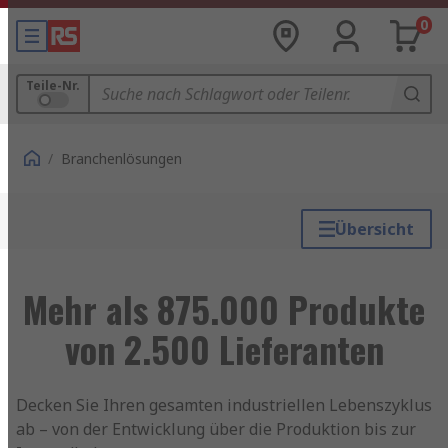
0
Teile-Nr.
/
Branchenlösungen
Übersicht
Mehr als 875.000 Produkte
von 2.500 Lieferanten
Decken Sie Ihren gesamten industriellen Lebenszyklus
ab – von der Entwicklung über die Produktion bis zur