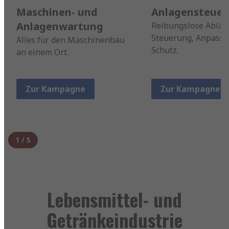
Maschinen- und
Anlagensteue
Anlagenwartung
Reibungslose Abläu
Steuerung, Anpass
Alles für den Maschinenbau
Schutz.
an einem Ort.
Zur Kampagne
Zur Kampagne
1
/
5
Lebensmittel- und
Getränkeindustrie