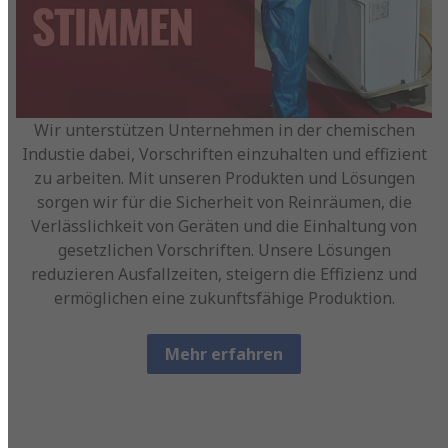
Wir unterstützen Unternehmen in der chemischen
Industie dabei, Vorschriften einzuhalten und effizient
zu arbeiten. Mit unseren Produkten und Lösungen
sorgen wir für die Sicherheit von Reinräumen, die
Verlässlichkeit von Geräten und die Einhaltung von
gesetzlichen Vorschriften. Unsere Lösungen
reduzieren Ausfallzeiten, steigern die Effizienz und
ermöglichen eine zukunftsfähige Produktion.
Mehr erfahren