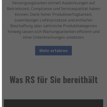
Versorgungslücken schnell Auswirkungen auf
Betriebszeit, Compliance und Servicequalität haben
können. Dank hoher Produktverfügbarkeit,
zuverlässiger Lieferprozesse und einfacher
Beschaffung über zahlreiche Produktkategorien
hinweg lassen sich Wartungsarbeiten effizient und
ohne Unterbrechungen umsetzen.
Mehr erfahren
Was RS für Sie bereithält