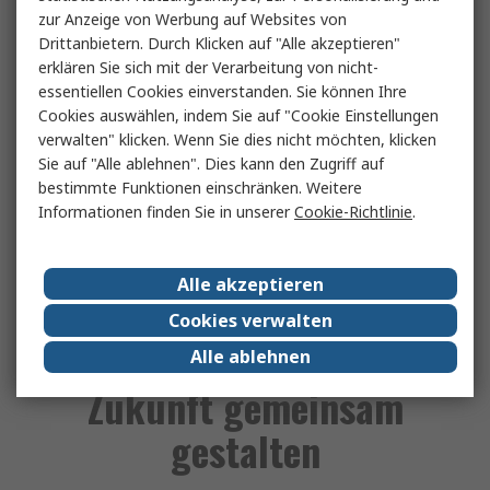
zur Anzeige von Werbung auf Websites von
Drittanbietern. Durch Klicken auf "Alle akzeptieren"
erklären Sie sich mit der Verarbeitung von nicht-
Fünf Möglichkeiten, wie RS Ihnen helfen
essentiellen Cookies einverstanden. Sie können Ihre
Cookies auswählen, indem Sie auf "Cookie Einstellungen
kann, Ihre ESG-Ziele zu erreichen
verwalten" klicken. Wenn Sie dies nicht möchten, klicken
Sie auf "Alle ablehnen". Dies kann den Zugriff auf
Fortschritte in Richtung größerer Nachhaltigkeit
bestimmte Funktionen einschränken. Weitere
können Ihnen helfen, Ihre ESG-Ziele in Ihrer
Informationen finden Sie in unserer
Cookie-Richtlinie
.
Organisation zu erreichen: In diesem Artikel erfahren
Sie, wie RS Ihnen dabei helfen kann.
Alle akzeptieren
Weiterlesen
Cookies verwalten
Alle ablehnen
Zukunft gemeinsam
gestalten