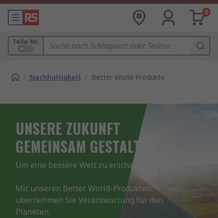
0
Teile-Nr.
/
Nachhaltigkeit
/
Better World-Produkte
UNSERE ZUKUNFT
GEMEINSAM GESTALTEN
Um eine bessere Welt zu erschaffen.

Mit unseren Better World-Produkten 
übernehmen Sie Verantwortung für den 
Planeten.