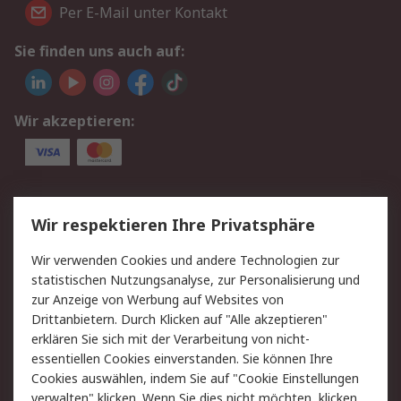
Per E-Mail unter Kontakt
Sie finden uns auch auf:
Wir akzeptieren:
Service
Wir respektieren Ihre Privatsphäre
Value Added Services
Lieferlösungen
Wir verwenden Cookies und andere Technologien zur
Rücksendungen
Kontakt
statistischen Nutzungsanalyse, zur Personalisierung und
Hilfe
Privatkunden
zur Anzeige von Werbung auf Websites von
Drittanbietern. Durch Klicken auf "Alle akzeptieren"
Rechtliches
erklären Sie sich mit der Verarbeitung von nicht-
essentiellen Cookies einverstanden. Sie können Ihre
AGB
Datenschutz
Cookies auswählen, indem Sie auf "Cookie Einstellungen
Cookie-Richtlinie
Zahlungsbedingungen
verwalten" klicken. Wenn Sie dies nicht möchten, klicken