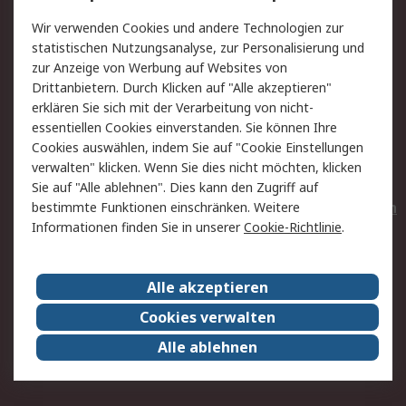
Value Added Services
Lieferlösungen
Wir verwenden Cookies und andere Technologien zur
Rücksendungen
Kontakt
statistischen Nutzungsanalyse, zur Personalisierung und
Hilfe
Privatkunden
zur Anzeige von Werbung auf Websites von
Drittanbietern. Durch Klicken auf "Alle akzeptieren"
Rechtliches
erklären Sie sich mit der Verarbeitung von nicht-
essentiellen Cookies einverstanden. Sie können Ihre
AGB
Datenschutz
Cookies auswählen, indem Sie auf "Cookie Einstellungen
Cookie-Richtlinie
Zahlungsbedingungen
verwalten" klicken. Wenn Sie dies nicht möchten, klicken
Copyright/Impressum
Entsorgung
Sie auf "Alle ablehnen". Dies kann den Zugriff auf
Elektrogeräte/Batterien
bestimmte Funktionen einschränken. Weitere
Informationen finden Sie in unserer
Cookie-Richtlinie
.
Über RS
Alle akzeptieren
Unternehmen
RS weltweit
Karriere bei RS
Nachhaltigkeit
Cookies verwalten
Qualität/Umwelt/Zertifikate
Presse-Center
Alle ablehnen
Event-Center