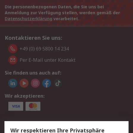
Die personenbezogenen Daten, die Sie uns bei
Anmeldung zur Verfügung stellen, werden gemäß der
Datenschutzerklärung
verarbeitet.
Kontaktieren Sie uns:
+49 (0) 69 5800 14 234
Per E-Mail unter Kontakt
Sie finden uns auch auf:
Wir akzeptieren:
Service
Wir respektieren Ihre Privatsphäre