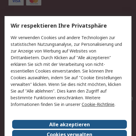
Service
Wir respektieren Ihre Privatsphäre
Value Added Services
Lieferlösungen
Wir verwenden Cookies und andere Technologien zur
Rücksendungen
Kontakt
statistischen Nutzungsanalyse, zur Personalisierung und
Hilfe
Privatkunden
zur Anzeige von Werbung auf Websites von
Drittanbietern. Durch Klicken auf "Alle akzeptieren"
Rechtliches
erklären Sie sich mit der Verarbeitung von nicht-
essentiellen Cookies einverstanden. Sie können Ihre
AGB
Datenschutz
Cookies auswählen, indem Sie auf "Cookie Einstellungen
Cookie-Richtlinie
Zahlungsbedingungen
verwalten" klicken. Wenn Sie dies nicht möchten, klicken
Copyright/Impressum
Entsorgung
Sie auf "Alle ablehnen". Dies kann den Zugriff auf
Elektrogeräte/Batterien
bestimmte Funktionen einschränken. Weitere
Informationen finden Sie in unserer
Cookie-Richtlinie
.
Über RS
Alle akzeptieren
Unternehmen
RS weltweit
Karriere bei RS
Nachhaltigkeit
Cookies verwalten