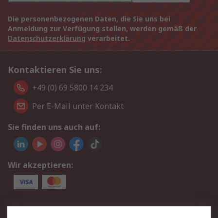
Die personenbezogenen Daten, die Sie uns bei
Anmeldung zur Verfügung stellen, werden gemäß der
Datenschutzerklärung
verarbeitet.
Kontaktieren Sie uns:
+49 (0) 69 5800 14 234
Per E-Mail unter Kontakt
Sie finden uns auch auf:
Wir akzeptieren:
Service