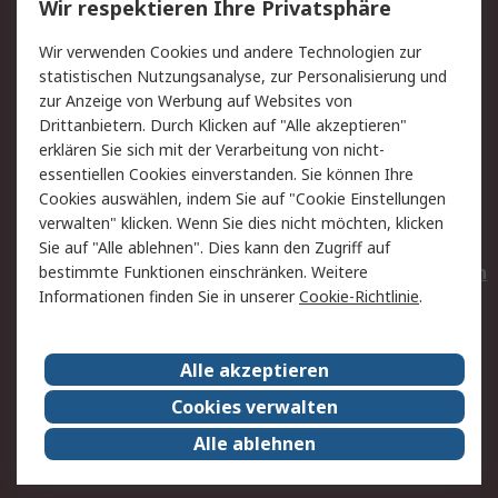
Wir respektieren Ihre Privatsphäre
Value Added Services
Lieferlösungen
Wir verwenden Cookies und andere Technologien zur
Rücksendungen
Kontakt
statistischen Nutzungsanalyse, zur Personalisierung und
Hilfe
Privatkunden
zur Anzeige von Werbung auf Websites von
Drittanbietern. Durch Klicken auf "Alle akzeptieren"
Rechtliches
erklären Sie sich mit der Verarbeitung von nicht-
essentiellen Cookies einverstanden. Sie können Ihre
AGB
Datenschutz
Cookies auswählen, indem Sie auf "Cookie Einstellungen
Cookie-Richtlinie
Zahlungsbedingungen
verwalten" klicken. Wenn Sie dies nicht möchten, klicken
Copyright/Impressum
Entsorgung
Sie auf "Alle ablehnen". Dies kann den Zugriff auf
Elektrogeräte/Batterien
bestimmte Funktionen einschränken. Weitere
Informationen finden Sie in unserer
Cookie-Richtlinie
.
Über RS
Alle akzeptieren
Unternehmen
RS weltweit
Karriere bei RS
Nachhaltigkeit
Cookies verwalten
Qualität/Umwelt/Zertifikate
Presse-Center
Alle ablehnen
Event-Center