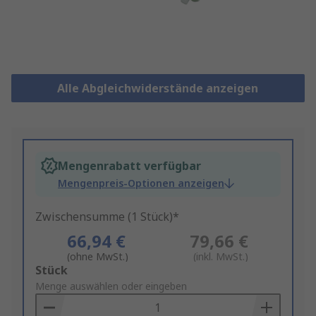
Alle Abgleichwiderstände anzeigen
Mengenrabatt verfügbar
Mengenpreis-Optionen anzeigen
Zwischensumme (1 Stück)*
66,94 €
79,66 €
(ohne MwSt.)
(inkl. MwSt.)
Add
Stück
to
Menge auswählen oder eingeben
Basket