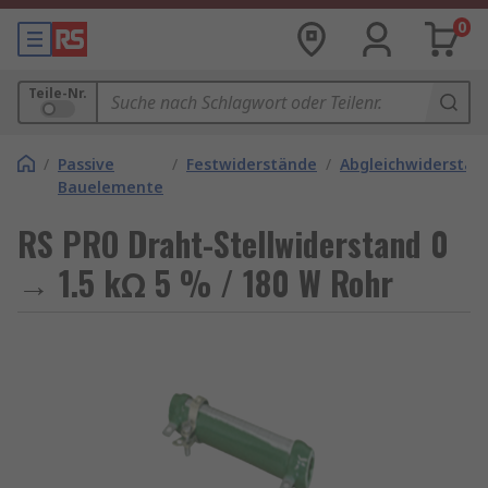
0
Teile-Nr.
/
Passive
/
Festwiderstände
/
Abgleichwiderstän
Bauelemente
RS PRO Draht-Stellwiderstand 0
→ 1.5 kΩ 5 % / 180 W Rohr