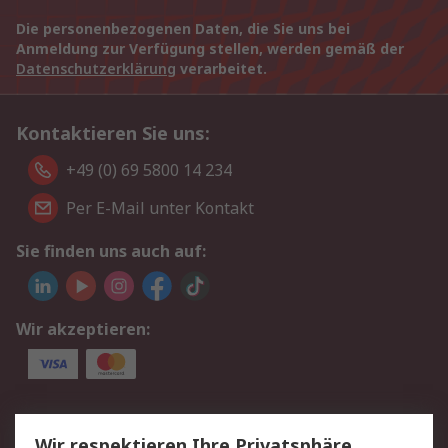
Die personenbezogenen Daten, die Sie uns bei
Anmeldung zur Verfügung stellen, werden gemäß der
Datenschutzerklärung
verarbeitet.
Kontaktieren Sie uns:
+49 (0) 69 5800 14 234
Per E-Mail unter Kontakt
Sie finden uns auch auf:
Wir akzeptieren:
Service
Wir respektieren Ihre Privatsphäre