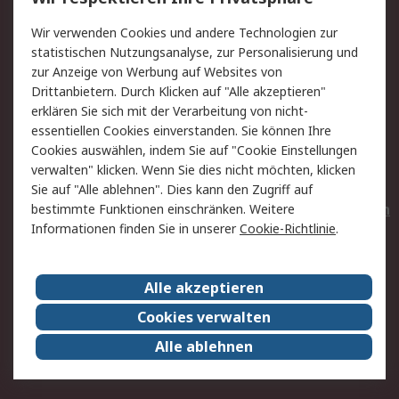
Value Added Services
Lieferlösungen
Wir verwenden Cookies und andere Technologien zur
Rücksendungen
Kontakt
statistischen Nutzungsanalyse, zur Personalisierung und
Hilfe
Privatkunden
zur Anzeige von Werbung auf Websites von
Drittanbietern. Durch Klicken auf "Alle akzeptieren"
Rechtliches
erklären Sie sich mit der Verarbeitung von nicht-
essentiellen Cookies einverstanden. Sie können Ihre
AGB
Datenschutz
Cookies auswählen, indem Sie auf "Cookie Einstellungen
Cookie-Richtlinie
Zahlungsbedingungen
verwalten" klicken. Wenn Sie dies nicht möchten, klicken
Copyright/Impressum
Entsorgung
Sie auf "Alle ablehnen". Dies kann den Zugriff auf
Elektrogeräte/Batterien
bestimmte Funktionen einschränken. Weitere
Informationen finden Sie in unserer
Cookie-Richtlinie
.
Über RS
Alle akzeptieren
Unternehmen
RS weltweit
Karriere bei RS
Nachhaltigkeit
Cookies verwalten
Qualität/Umwelt/Zertifikate
Presse-Center
Alle ablehnen
Event-Center