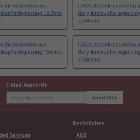
schirmstreifen aus
UVOX Abschirmstreifen 
umkupferlegierung 12.7mm
Berylliumkupferlegierun
m
x 500 mm
schirmstreifen aus
UVOX Abschirmstreifen 
umkupferlegierung 15mm x
Berylliumkupferlegierun
x 500 mm
E-Mail-Anschrift
Anmelden
Rechtliches
ded Services
AGB