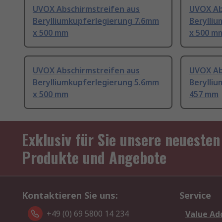
UVOX Abschirmstreifen aus
UVOX Ab
Berylliumkupferlegierung 7.6mm
Berylli
x 500 mm
x 500 m
UVOX Abschirmstreifen aus
UVOX Ab
Berylliumkupferlegierung 5.6mm
Berylli
x 500 mm
457 mm
Exklusiv für Sie unsere neuesten
Produkte und Angebote
Kontaktieren Sie uns:
Service
+49 (0) 69 5800 14 234
Value Ad