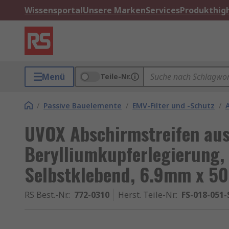
Wissensportal
Unsere Marken
Services
Produkthigh
Menü
Teile-Nr.
/
Passive Bauelemente
/
EMV-Filter und -Schutz
/
UVOX Abschirmstreifen au
Berylliumkupferlegierung,
Selbstklebend, 6.9mm x 5
RS Best.-Nr.
:
772-0310
Herst. Teile-Nr.
:
FS-018-051-