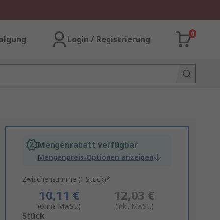
0
olgung
Login / Registrierung
Mengenrabatt verfügbar
Mengenpreis-Optionen anzeigen
Zwischensumme (1 Stück)*
10,11 €
12,03 €
(ohne MwSt.)
(inkl. MwSt.)
Add
Stück