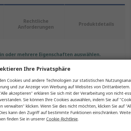
Rechtliche
Produktdetails
Anforderungen
ein oder mehrere Eigenschaften auswählen.
ektieren Ihre Privatsphäre
Wert
en Cookies und andere Technologien zur statistischen Nutzungsanal
UVOX
erung und zur Anzeige von Werbung auf Websites von Drittanbietern.
"Alle akzeptieren" erklären Sie sich mit der Verarbeitung von nicht-ess
Abschirmstreifen
verstanden. Sie können Ihre Cookies auswählen, indem Sie auf "Cook
Berylliumkupferlegierung
en verwalten" klicken. Wenn Sie dies nicht möchten, klicken Sie auf "Al
Dies kann den Zugriff auf bestimmte Funktionen einschränken. Weite
Selbstklebend
en finden Sie in unserer
Cookie-Richtlinie
.
2.8mm