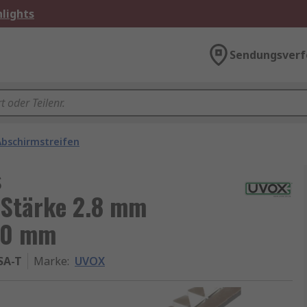
lights
Sendungsverf
Abschirmstreifen
s
 Stärke 2.8 mm
00 mm
SA-T
Marke
:
UVOX