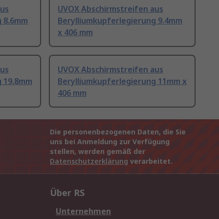
aus
UVOX Abschirmstreifen aus
g 8.6mm
Berylliumkupferlegierung 9.4mm
x 406 mm
aus
UVOX Abschirmstreifen aus
g 19.8mm
Berylliumkupferlegierung 11mm x
406 mm
Die personenbezogenen Daten, die Sie
uns bei Anmeldung zur Verfügung
stellen, werden gemäß der
Datenschutzerklärung
verarbeitet.
Über RS
Unternehmen