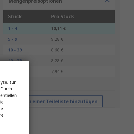
Mengenpreisoptionen
Stück
Pro Stück
1 - 4
10,11 €
5 - 9
9,28 €
10 - 39
8,68 €
40 - 79
8,28 €
80 +
7,94 €
yse, zur
*Richtpreis
 Durch
entiellen
Zu einer Teileliste hinzufügen
ie
le
re