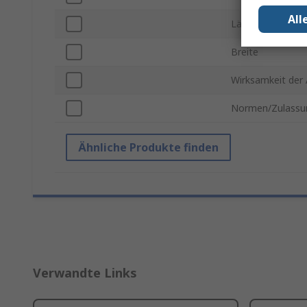
All
Länge
Breite
Wirksamkeit der
Normen/Zulassu
Ähnliche Produkte finden
Verwandte Links