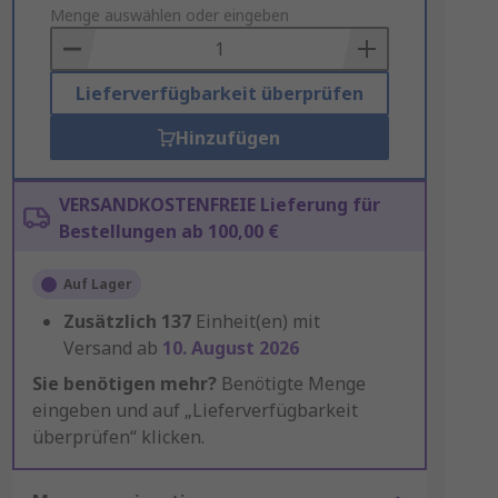
to
Menge auswählen oder eingeben
Basket
Lieferverfügbarkeit überprüfen
Hinzufügen
VERSANDKOSTENFREIE Lieferung für
Bestellungen ab 100,00 €
Auf Lager
Zusätzlich
137
Einheit(en) mit
Versand ab
10. August 2026
Sie benötigen mehr?
Benötigte Menge
eingeben und auf „Lieferverfügbarkeit
überprüfen“ klicken.