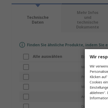
Mehr Infos
Technische
und
Daten
technische
Dokumente
Finden Sie ähnliche Produkte, indem Sie 
Wir resp
Alle auswählen
Eigenschaft
Wir verwend
Marke
Personalisi
Klicken auf 
Produkt Typ
Cookies ein
Material
Einstellung
ablehnen". 
Anschlusstyp
Information
Dicke