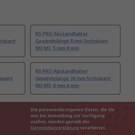
RS PRO Abstandhalter
hskant
Gewindelänge 8 mm Sechskant
M3 M3, 5 mm 8 mm
RS PRO Abstandhalter
skant
Gewindelänge 36 mm Sechskant
M3 M3, 6 mm 6 mm
Die personenbezogenen Daten, die Sie
uns bei Anmeldung zur Verfügung
stellen, werden gemäß der
Datenschutzerklärung
verarbeitet.