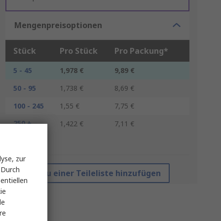
Mengenpreisoptionen
Stück
Pro Stück
Pro Packung*
5 - 45
1,978 €
9,89 €
50 - 95
1,738 €
8,69 €
100 - 245
1,55 €
7,75 €
250 +
1,422 €
7,11 €
*Richtpreis
yse, zur
 Durch
Zu einer Teileliste hinzufügen
entiellen
ie
le
re