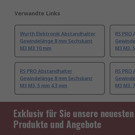
Verwandte Links
Wurth Elektronik Abstandhalter
RS PRO 
Gewindelänge 8 mm Sechskant
Gewinde
M3 M3 10 mm
M3 M3, 
RS PRO Abstandhalter
RS PRO 
Gewindelänge 8 mm Sechskant
Gewinde
M3 M3, 5 mm 4.3 mm
M3 M3, 
Exklusiv für Sie unsere neuesten
Produkte und Angebote