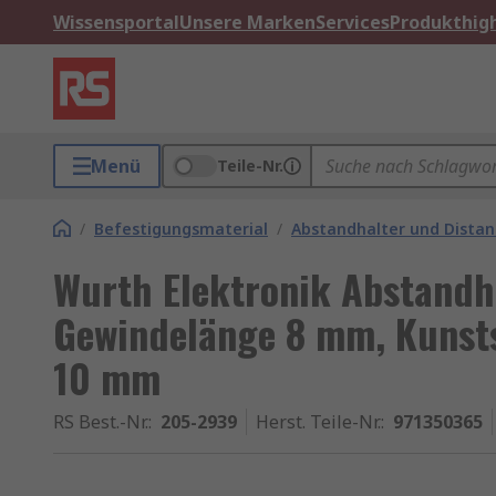
Wissensportal
Unsere Marken
Services
Produkthigh
Menü
Teile-Nr.
/
Befestigungsmaterial
/
Abstandhalter und Dista
Wurth Elektronik Abstandh
Gewindelänge 8 mm, Kunsts
10 mm
RS Best.-Nr.
:
205-2939
Herst. Teile-Nr.
:
971350365