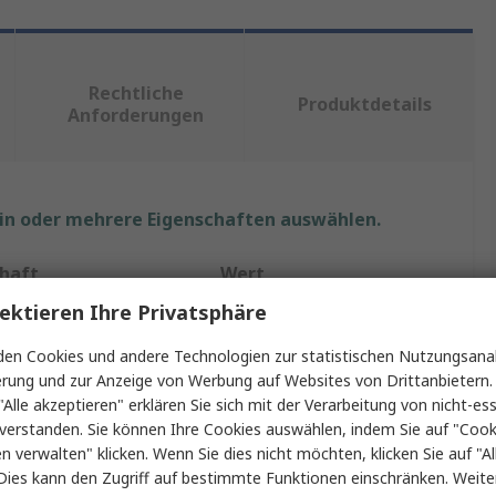
Rechtliche
Produktdetails
Anforderungen
ein oder mehrere Eigenschaften auswählen.
chaft
Wert
ektieren Ihre Privatsphäre
Wurth Elektronik
en Cookies und andere Technologien zur statistischen Nutzungsanal
35mm
erung und zur Anzeige von Werbung auf Websites von Drittanbietern.
"Alle akzeptieren" erklären Sie sich mit der Verarbeitung von nicht-ess
änge
8mm
verstanden. Sie können Ihre Cookies auswählen, indem Sie auf "Cook
en verwalten" klicken. Wenn Sie dies nicht möchten, klicken Sie auf "Al
Typ
Abstandhalter
Dies kann den Zugriff auf bestimmte Funktionen einschränken. Weite