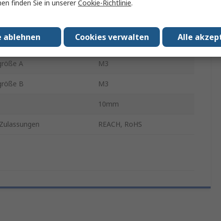
en finden Sie in unserer
Cookie-Richtlinie
.
Stecker/Buchse
Kunststoff
e ablehnen
Cookies verwalten
Alle akzep
rm
Sechskant
größe A
M3
größe B
M3
e
10mm
Zulassungen
REACH, RoHS