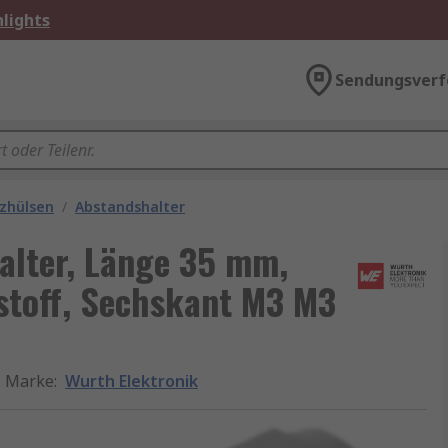
lights
Sendungsverf
nzhülsen
/
Abstandshalter
alter, Länge 35 mm,
toff, Sechskant M3 M3
Marke
:
Wurth Elektronik