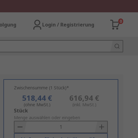
0
olgung
Login / Registrierung
Zwischensumme (1 Stück)*
518,44 €
616,94 €
(ohne MwSt.)
(inkl. MwSt.)
Add
Stück
to
Menge auswählen oder eingeben
Basket