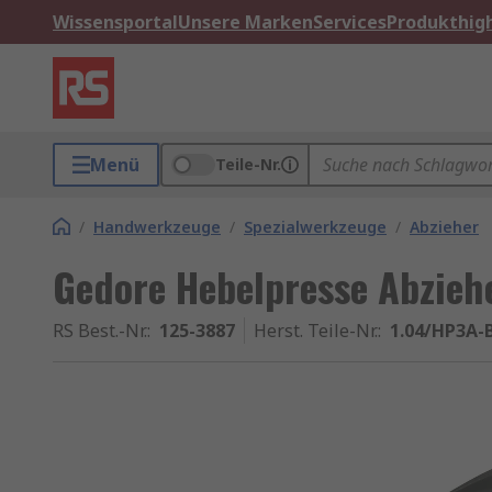
Wissensportal
Unsere Marken
Services
Produkthigh
Menü
Teile-Nr.
/
Handwerkzeuge
/
Spezialwerkzeuge
/
Abzieher
Gedore Hebelpresse Abzie
RS Best.-Nr.
:
125-3887
Herst. Teile-Nr.
:
1.04/HP3A-