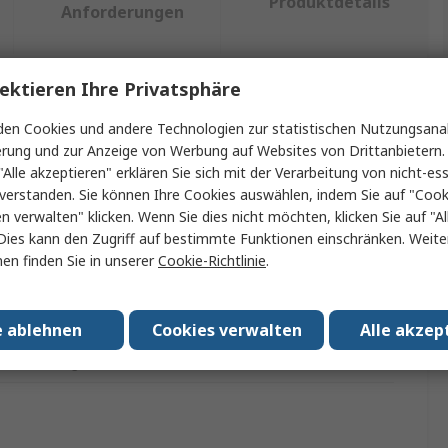
Produktdetails
Anforderungen
ektieren Ihre Privatsphäre
ein oder mehrere Eigenschaften auswählen.
en Cookies und andere Technologien zur statistischen Nutzungsanal
erung und zur Anzeige von Werbung auf Websites von Drittanbietern.
schaft
Wert
"Alle akzeptieren" erklären Sie sich mit der Verarbeitung von nicht-ess
verstanden. Sie können Ihre Cookies auswählen, indem Sie auf "Cook
Gedore
en verwalten" klicken. Wenn Sie dies nicht möchten, klicken Sie auf "Al
Dies kann den Zugriff auf bestimmte Funktionen einschränken. Weite
t Typ
Abzieher
en finden Sie in unserer
Cookie-Richtlinie
.
bsart
Hebelpresse
bzugskapazität
420 mm
e ablehnen
Cookies verwalten
Alle akzep
n/Zulassungen
No