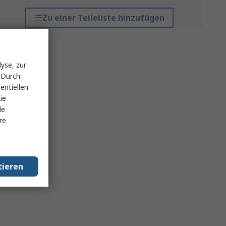
Zu einer Teileliste hinzufügen
yse, zur
 Durch
entiellen
ie
le
re
tieren