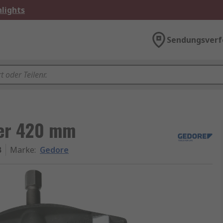
lights
Sendungsverf
her 420 mm
B
Marke
:
Gedore