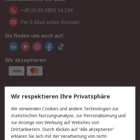
+49 (0) 69 5800 14 234
Per E-Mail unter Kontakt
Sie finden uns auch auf:
Wir akzeptieren:
Service
Wir respektieren Ihre Privatsphäre
Value Added Services
Lieferlösungen
Wir verwenden Cookies und andere Technologien zur
Rücksendungen
Kontakt
statistischen Nutzungsanalyse, zur Personalisierung und
Hilfe
Privatkunden
zur Anzeige von Werbung auf Websites von
Drittanbietern. Durch Klicken auf "Alle akzeptieren"
Rechtliches
erklären Sie sich mit der Verarbeitung von nicht-