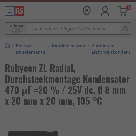
0
Teile-Nr.
/
Passive
/
Kondensatoren
/
Aluminium
Bauelemente
Elektrolytkondensa
Rubycon ZL Radial,
Durchsteckmontage Kondensator
470 μF ±20 % / 25V dc, Ø 8 mm
x 20 mm x 20 mm, 105 °C