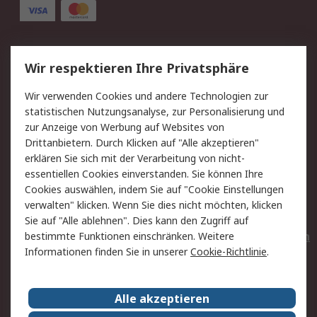
Service
Wir respektieren Ihre Privatsphäre
Value Added Services
Lieferlösungen
Wir verwenden Cookies und andere Technologien zur
Rücksendungen
Kontakt
statistischen Nutzungsanalyse, zur Personalisierung und
Hilfe
Privatkunden
zur Anzeige von Werbung auf Websites von
Drittanbietern. Durch Klicken auf "Alle akzeptieren"
Rechtliches
erklären Sie sich mit der Verarbeitung von nicht-
essentiellen Cookies einverstanden. Sie können Ihre
AGB
Datenschutz
Cookies auswählen, indem Sie auf "Cookie Einstellungen
Cookie-Richtlinie
Zahlungsbedingungen
verwalten" klicken. Wenn Sie dies nicht möchten, klicken
Copyright/Impressum
Entsorgung
Sie auf "Alle ablehnen". Dies kann den Zugriff auf
Elektrogeräte/Batterien
bestimmte Funktionen einschränken. Weitere
Informationen finden Sie in unserer
Cookie-Richtlinie
.
Über RS
Alle akzeptieren
Unternehmen
RS weltweit