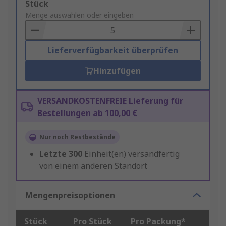
Add
Stück
to
Menge auswählen oder eingeben
Basket
Lieferverfügbarkeit überprüfen
Hinzufügen
VERSANDKOSTENFREIE Lieferung für
Bestellungen ab 100,00 €
Nur noch Restbestände
Letzte
300
Einheit(en) versandfertig
von einem anderen Standort
Mengenpreisoptionen
Stück
Pro Stück
Pro Packung*