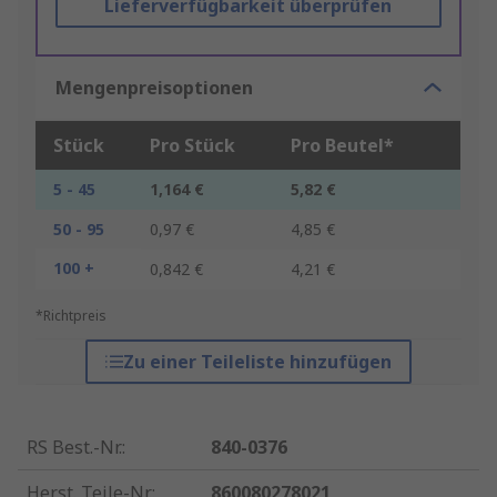
Lieferverfügbarkeit überprüfen
Mengenpreisoptionen
Stück
Pro Stück
Pro Beutel*
5 - 45
1,164 €
5,82 €
50 - 95
0,97 €
4,85 €
100 +
0,842 €
4,21 €
*Richtpreis
Zu einer Teileliste hinzufügen
RS Best.-Nr.
:
840-0376
Herst. Teile-Nr.
:
860080278021