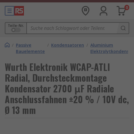
0
Teile-Nr.
/
Passive
/
Kondensatoren
/
Aluminium
Bauelemente
Elektrolytkondensa
Wurth Elektronik WCAP-ATLI
Radial, Durchsteckmontage
Kondensator 2700 μF Radiale
Anschlussfahnen ±20 % / 10V dc,
Ø 13 mm