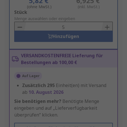
5,82 €
6,925 €
(ohne MwSt.)
(inkl. MwSt.)
Add
Stück
to
Menge auswählen oder eingeben
Basket
Hinzufügen
VERSANDKOSTENFREIE Lieferung für
Bestellungen ab 100,00 €
Auf Lager
Zusätzlich
295
Einheit(en) mit Versand
ab
10. August 2026
Sie benötigen mehr?
Benötigte Menge
eingeben und auf „Lieferverfügbarkeit
überprüfen“ klicken.