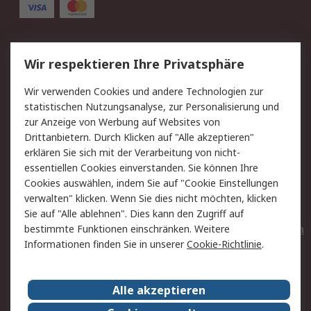
Service
Wir respektieren Ihre Privatsphäre
Value Added Services
Lieferlösungen
Wir verwenden Cookies und andere Technologien zur
Rücksendungen
Kontakt
statistischen Nutzungsanalyse, zur Personalisierung und
Hilfe
Privatkunden
zur Anzeige von Werbung auf Websites von
Drittanbietern. Durch Klicken auf "Alle akzeptieren"
Rechtliches
erklären Sie sich mit der Verarbeitung von nicht-
essentiellen Cookies einverstanden. Sie können Ihre
AGB
Datenschutz
Cookies auswählen, indem Sie auf "Cookie Einstellungen
Cookie-Richtlinie
Zahlungsbedingungen
verwalten" klicken. Wenn Sie dies nicht möchten, klicken
Copyright/Impressum
Entsorgung
Sie auf "Alle ablehnen". Dies kann den Zugriff auf
Elektrogeräte/Batterien
bestimmte Funktionen einschränken. Weitere
Informationen finden Sie in unserer
Cookie-Richtlinie
.
Über RS
Alle akzeptieren
Unternehmen
RS weltweit
Karriere bei RS
Nachhaltigkeit