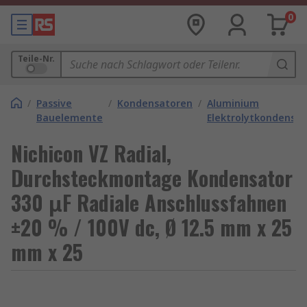
0
Teile-Nr.
/
Passive
/
Kondensatoren
/
Aluminium
Bauelemente
Elektrolytkondensa
Nichicon VZ Radial,
Durchsteckmontage Kondensator
330 μF Radiale Anschlussfahnen
±20 % / 100V dc, Ø 12.5 mm x 25
mm x 25