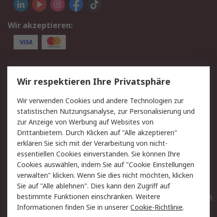
Wir akzeptieren:
Service
Wir respektieren Ihre Privatsphäre
Value Added Services
Lieferlösungen
Wir verwenden Cookies und andere Technologien zur
Rücksendungen
Kontakt
statistischen Nutzungsanalyse, zur Personalisierung und
Hilfe
Privatkunden
zur Anzeige von Werbung auf Websites von
Drittanbietern. Durch Klicken auf "Alle akzeptieren"
Rechtliches
erklären Sie sich mit der Verarbeitung von nicht-
essentiellen Cookies einverstanden. Sie können Ihre
AGB
Datenschutz
Cookies auswählen, indem Sie auf "Cookie Einstellungen
Cookie-Richtlinie
Zahlungsbedingungen
verwalten" klicken. Wenn Sie dies nicht möchten, klicken
Copyright/Impressum
Entsorgung
Sie auf "Alle ablehnen". Dies kann den Zugriff auf
Elektrogeräte/Batterien
bestimmte Funktionen einschränken. Weitere
Informationen finden Sie in unserer
Cookie-Richtlinie
.