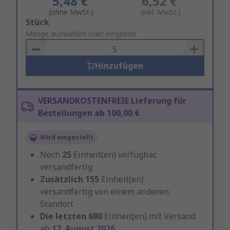
5,48 €
6,52 €
(ohne MwSt.)
(inkl. MwSt.)
Add
Stück
to
Menge auswählen oder eingeben
Basket
Hinzufügen
VERSANDKOSTENFREIE Lieferung für
Bestellungen ab 100,00 €
Wird eingestellt
Noch
25
Einheit(en) verfügbar,
versandfertig
Zusätzlich
155
Einheit(en)
versandfertig von einem anderen
Standort
Die letzten
680
Einheit(en) mit Versand
ab
17. August 2026