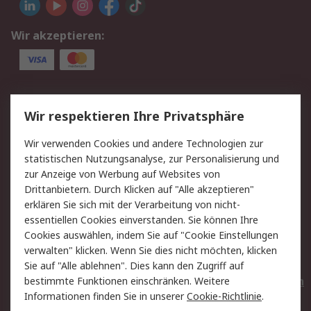
Wir akzeptieren:
Service
Wir respektieren Ihre Privatsphäre
Value Added Services
Lieferlösungen
Wir verwenden Cookies und andere Technologien zur
Rücksendungen
Kontakt
statistischen Nutzungsanalyse, zur Personalisierung und
Hilfe
Privatkunden
zur Anzeige von Werbung auf Websites von
Drittanbietern. Durch Klicken auf "Alle akzeptieren"
Rechtliches
erklären Sie sich mit der Verarbeitung von nicht-
essentiellen Cookies einverstanden. Sie können Ihre
AGB
Datenschutz
Cookies auswählen, indem Sie auf "Cookie Einstellungen
Cookie-Richtlinie
Zahlungsbedingungen
verwalten" klicken. Wenn Sie dies nicht möchten, klicken
Copyright/Impressum
Entsorgung
Sie auf "Alle ablehnen". Dies kann den Zugriff auf
Elektrogeräte/Batterien
bestimmte Funktionen einschränken. Weitere
Informationen finden Sie in unserer
Cookie-Richtlinie
.