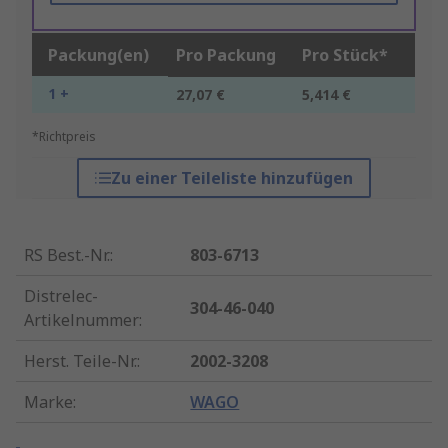
Packung(en)
Pro Packung
Pro Stück*
1 +
27,07 €
5,414 €
*Richtpreis
Zu einer Teileliste hinzufügen
RS Best.-Nr.
:
803-6713
Distrelec-
304-46-040
Artikelnummer
:
Herst. Teile-Nr.
:
2002-3208
Marke
:
WAGO