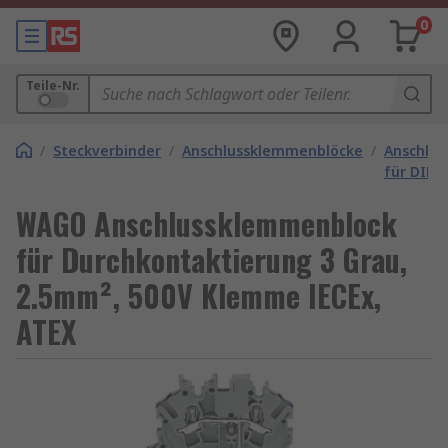
0
Teile-Nr.
/
Steckverbinder
/
Anschlussklemmenblöcke
/
Anschlu
für DIN-
WAGO Anschlussklemmenblock
für Durchkontaktierung 3 Grau,
2.5mm², 500V Klemme IECEx,
ATEX