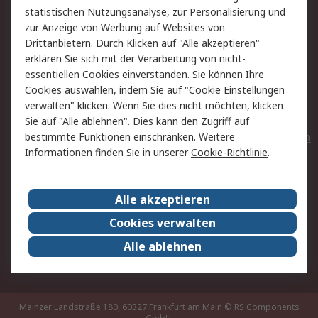
statistischen Nutzungsanalyse, zur Personalisierung und
Hilfe
Privatkunden
zur Anzeige von Werbung auf Websites von
Drittanbietern. Durch Klicken auf "Alle akzeptieren"
Rechtliches
erklären Sie sich mit der Verarbeitung von nicht-
essentiellen Cookies einverstanden. Sie können Ihre
AGB
Datenschutz
Cookies auswählen, indem Sie auf "Cookie Einstellungen
Cookie-Richtlinie
Zahlungsbedingungen
verwalten" klicken. Wenn Sie dies nicht möchten, klicken
Copyright/Impressum
Entsorgung
Sie auf "Alle ablehnen". Dies kann den Zugriff auf
Elektrogeräte/Batterien
bestimmte Funktionen einschränken. Weitere
Informationen finden Sie in unserer
Cookie-Richtlinie
.
Über RS
Alle akzeptieren
Unternehmen
RS weltweit
Karriere bei RS
Nachhaltigkeit
Cookies verwalten
Qualität/Umwelt/Zertifikate
Presse-Center
Alle ablehnen
Event-Center
Mainzer Landstraße 180, 60327 Frankfurt am Main
© RS Components