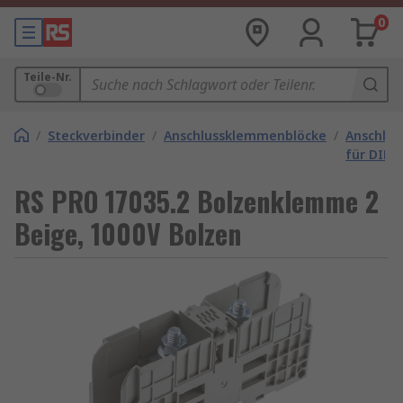
0
Teile-Nr.
/
Steckverbinder
/
Anschlussklemmenblöcke
/
Anschlu
für DIN-
RS PRO 17035.2 Bolzenklemme 2
Beige, 1000V Bolzen