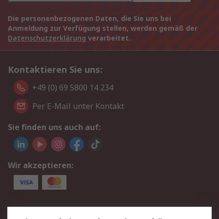
Die personenbezogenen Daten, die Sie uns bei
Anmeldung zur Verfügung stellen, werden gemäß der
Datenschutzerklärung
verarbeitet.
Kontaktieren Sie uns:
+49 (0) 69 5800 14 234
Per E-Mail unter Kontakt
Sie finden uns auch auf:
Wir akzeptieren:
Service