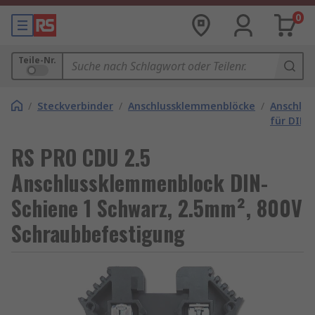
0
Teile-Nr.
/
Steckverbinder
/
Anschlussklemmenblöcke
/
Anschlu
für DIN-
RS PRO CDU 2.5
Anschlussklemmenblock DIN-
Schiene 1 Schwarz, 2.5mm², 800V
Schraubbefestigung