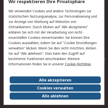
Wir respektieren Ihre Privatsphäre
Value Added Services
Lieferlösungen
Wir verwenden Cookies und andere Technologien zur
Rücksendungen
Kontakt
statistischen Nutzungsanalyse, zur Personalisierung und
Hilfe
Privatkunden
zur Anzeige von Werbung auf Websites von
Drittanbietern. Durch Klicken auf "Alle akzeptieren"
Rechtliches
erklären Sie sich mit der Verarbeitung von nicht-
essentiellen Cookies einverstanden. Sie können Ihre
AGB
Datenschutz
Cookies auswählen, indem Sie auf "Cookie Einstellungen
Cookie-Richtlinie
Zahlungsbedingungen
verwalten" klicken. Wenn Sie dies nicht möchten, klicken
Copyright/Impressum
Entsorgung
Sie auf "Alle ablehnen". Dies kann den Zugriff auf
Elektrogeräte/Batterien
bestimmte Funktionen einschränken. Weitere
Informationen finden Sie in unserer
Cookie-Richtlinie
.
Über RS
Alle akzeptieren
Unternehmen
RS weltweit
Karriere bei RS
Nachhaltigkeit
Cookies verwalten
Qualität/Umwelt/Zertifikate
Presse-Center
Alle ablehnen
Event-Center