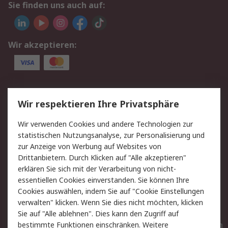
Sie finden uns auch auf:
Wir akzeptieren:
Service
Wir respektieren Ihre Privatsphäre
Value Added Services
Lieferlösungen
Wir verwenden Cookies und andere Technologien zur
Rücksendungen
Kontakt
statistischen Nutzungsanalyse, zur Personalisierung und
Hilfe
Privatkunden
zur Anzeige von Werbung auf Websites von
Drittanbietern. Durch Klicken auf "Alle akzeptieren"
Rechtliches
erklären Sie sich mit der Verarbeitung von nicht-
essentiellen Cookies einverstanden. Sie können Ihre
AGB
Datenschutz
Cookies auswählen, indem Sie auf "Cookie Einstellungen
Cookie-Richtlinie
Zahlungsbedingungen
verwalten" klicken. Wenn Sie dies nicht möchten, klicken
Copyright/Impressum
Entsorgung
Sie auf "Alle ablehnen". Dies kann den Zugriff auf
Elektrogeräte/Batterien
bestimmte Funktionen einschränken. Weitere