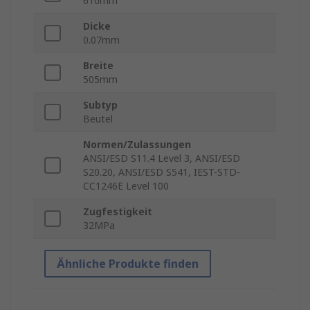
610mm
Dicke
0.07mm
Breite
505mm
Subtyp
Beutel
Normen/Zulassungen
ANSI/ESD S11.4 Level 3, ANSI/ESD
S20.20, ANSI/ESD S541, IEST-STD-
CC1246E Level 100
Zugfestigkeit
32MPa
Ähnliche Produkte finden