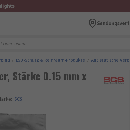
lights
Sendungsverf
yping
/
ESD-Schutz & Reinraum-Produkte
/
Antistatische Ver
er, Stärke 0.15 mm x
arke
:
SCS