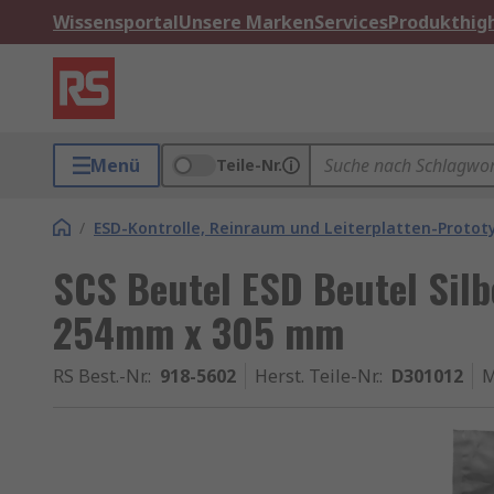
Wissensportal
Unsere Marken
Services
Produkthigh
Menü
Teile-Nr.
/
ESD-Kontrolle, Reinraum und Leiterplatten-Protot
SCS Beutel ESD Beutel Silb
254mm x 305 mm
RS Best.-Nr.
:
918-5602
Herst. Teile-Nr.
:
D301012
M