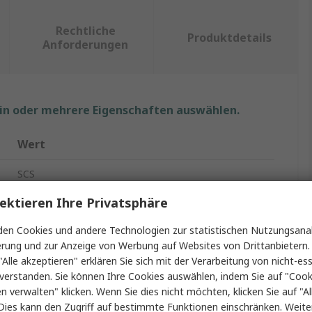
Rechtliche
Produktdetails
Anforderungen
ein oder mehrere Eigenschaften auswählen.
Wert
SCS
ektieren Ihre Privatsphäre
Feuchtigkeitssperre
en Cookies und andere Technologien zur statistischen Nutzungsanal
ESD Beutel
erung und zur Anzeige von Werbung auf Websites von Drittanbietern.
Silber
"Alle akzeptieren" erklären Sie sich mit der Verarbeitung von nicht-ess
verstanden. Sie können Ihre Cookies auswählen, indem Sie auf "Cook
305mm
en verwalten" klicken. Wenn Sie dies nicht möchten, klicken Sie auf "Al
Dies kann den Zugriff auf bestimmte Funktionen einschränken. Weite