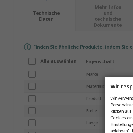
Mehr Infos
Technische
und
Daten
technische
Dokumente
Finden Sie ähnliche Produkte, indem Sie 
Alle auswählen
Eigenschaft
Marke
Wir resp
Materialstärke
Wir verwend
Produkt Typ
Personalisi
Farbe
Klicken auf 
Cookies ein
Länge
Einstellung
ablehnen". 