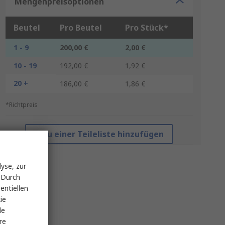
Mengenpreisoptionen
Beutel
Pro Beutel
Pro Stück*
1 - 9
200,00 €
2,00 €
10 - 19
192,00 €
1,92 €
20 +
186,00 €
1,86 €
*Richtpreis
Zu einer Teileliste hinzufügen
yse, zur
 Durch
entiellen
ie
le
re