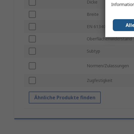
Dicke
Information
Breite
All
EN 61340-5-1 konform
Oberflächenwiderstand
Subtyp
Normen/Zulassungen
Zugfestigkeit
Ähnliche Produkte finden