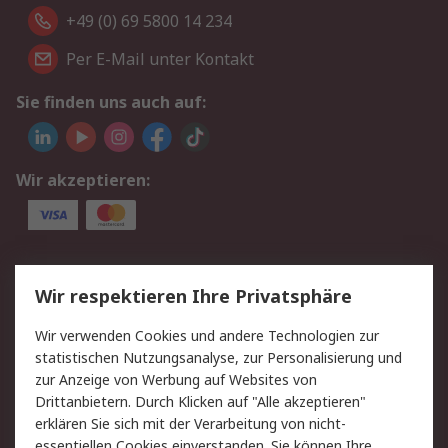
+49 (0) 69 5800 14 234
Per E-Mail unter Kontakt
Sie finden uns auch auf:
Wir akzeptieren:
Service
Wir respektieren Ihre Privatsphäre
Value Added Services
Lieferlösungen
Wir verwenden Cookies und andere Technologien zur
Rücksendungen
Kontakt
statistischen Nutzungsanalyse, zur Personalisierung und
Hilfe
Privatkunden
zur Anzeige von Werbung auf Websites von
Drittanbietern. Durch Klicken auf "Alle akzeptieren"
Rechtliches
erklären Sie sich mit der Verarbeitung von nicht-
essentiellen Cookies einverstanden. Sie können Ihre