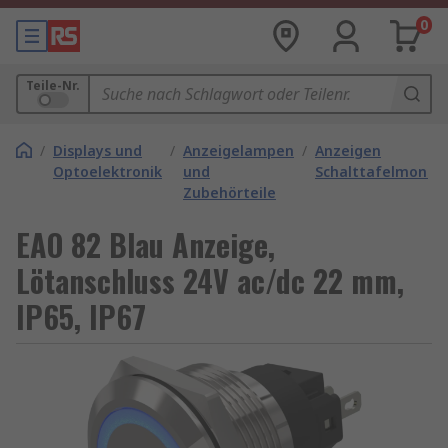
0
Teile-Nr.
/
Displays und
/
Anzeigelampen
/
Anzeigen
Optoelektronik
und
Schalttafelmonta
Zubehörteile
EAO 82 Blau Anzeige,
Lötanschluss 24V ac/dc 22 mm,
IP65, IP67