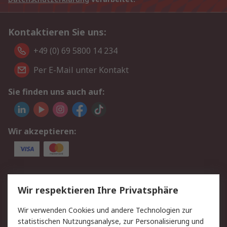
Kontaktieren Sie uns:
+49 (0) 69 5800 14 234
Per E-Mail unter Kontakt
Sie finden uns auch auf:
Wir akzeptieren:
Service
Wir respektieren Ihre Privatsphäre
Value Added Services
Lieferlösungen
Wir verwenden Cookies und andere Technologien zur
Rücksendungen
Kontakt
statistischen Nutzungsanalyse, zur Personalisierung und
Hilfe
Privatkunden