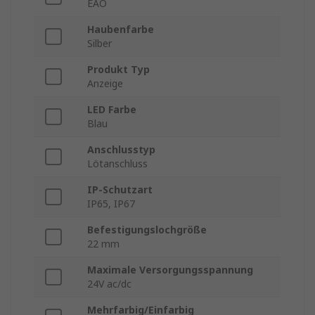
EAO
Haubenfarbe
Silber
Produkt Typ
Anzeige
LED Farbe
Blau
Anschlusstyp
Lötanschluss
IP-Schutzart
IP65, IP67
Befestigungslochgröße
22 mm
Maximale Versorgungsspannung
24V ac/dc
Mehrfarbig/Einfarbig