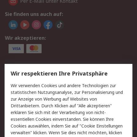
Per E-Mail unter Kontakt
Sie finden uns auch auf:
Wir akzeptieren:
Service
Wir respektieren Ihre Privatsphäre
Value Added Services
Lieferlösungen
Wir verwenden Cookies und andere Technologien zur
Rücksendungen
Kontakt
statistischen Nutzungsanalyse, zur Personalisierung und
Hilfe
Privatkunden
zur Anzeige von Werbung auf Websites von
Drittanbietern. Durch Klicken auf "Alle akzeptieren"
Rechtliches
erklären Sie sich mit der Verarbeitung von nicht-
essentiellen Cookies einverstanden. Sie können Ihre
AGB
Datenschutz
Cookies auswählen, indem Sie auf "Cookie Einstellungen
Cookie-Richtlinie
Zahlungsbedingungen
verwalten" klicken. Wenn Sie dies nicht möchten, klicken