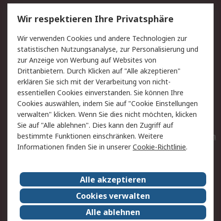
Service
Wir respektieren Ihre Privatsphäre
Value Added Services
Lieferlösungen
Wir verwenden Cookies und andere Technologien zur
Rücksendungen
Kontakt
statistischen Nutzungsanalyse, zur Personalisierung und
Hilfe
Privatkunden
zur Anzeige von Werbung auf Websites von
Drittanbietern. Durch Klicken auf "Alle akzeptieren"
Rechtliches
erklären Sie sich mit der Verarbeitung von nicht-
essentiellen Cookies einverstanden. Sie können Ihre
AGB
Datenschutz
Cookies auswählen, indem Sie auf "Cookie Einstellungen
Cookie-Richtlinie
Zahlungsbedingungen
verwalten" klicken. Wenn Sie dies nicht möchten, klicken
Copyright/Impressum
Entsorgung
Sie auf "Alle ablehnen". Dies kann den Zugriff auf
Elektrogeräte/Batterien
bestimmte Funktionen einschränken. Weitere
Informationen finden Sie in unserer
Cookie-Richtlinie
.
Über RS
Alle akzeptieren
Unternehmen
RS weltweit
Karriere bei RS
Nachhaltigkeit
Cookies verwalten
Qualität/Umwelt/Zertifikate
Presse-Center
Alle ablehnen