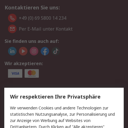
Kontaktieren Sie uns:
+49 (0) 69 5800 14 234
Per E-Mail unter Kontakt
Sie finden uns auch auf:
Wir akzeptieren:
Service
Wir respektieren Ihre Privatsphäre
Value Added Services
Lieferlösungen
Wir verwenden Cookies und andere Technologien zur
Rücksendungen
Kontakt
statistischen Nutzungsanalyse, zur Personalisierung und
Hilfe
Privatkunden
zur Anzeige von Werbung auf Websites von
Drittanbietern. Durch Klicken auf "Alle akzeptieren"