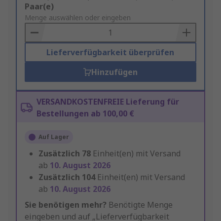
Add
Paar(e)
to
Menge auswählen oder eingeben
Basket
Lieferverfügbarkeit überprüfen
Hinzufügen
VERSANDKOSTENFREIE Lieferung für
Bestellungen ab 100,00 €
Auf Lager
Zusätzlich
78
Einheit(en) mit Versand
ab
10. August 2026
Zusätzlich
104
Einheit(en) mit Versand
ab
10. August 2026
Sie benötigen mehr?
Benötigte Menge
eingeben und auf „Lieferverfügbarkeit