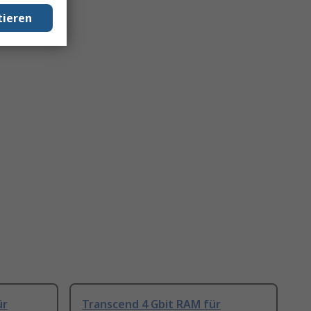
tieren
ür
Transcend 4 Gbit RAM für