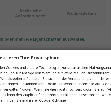
Rechtliche
Produktdetails
Anforderungen
ein oder mehrere Eigenschaften auswählen.
ft
Wert
ektieren Ihre Privatsphäre
Transcend
en Cookies und andere Technologien zur statistischen Nutzungsanal
chersteckplatzes
UDIMM
erung und zur Anzeige von Werbung auf Websites von Drittanbietern.
"Alle akzeptieren" erklären Sie sich mit der Verarbeitung von nicht-ess
RAM
verstanden. Sie können Ihre Cookies auswählen, indem Sie auf "Cook
en verwalten" klicken. Wenn Sie dies nicht möchten, klicken Sie auf "Al
top
Tischausführung
Dies kann den Zugriff auf bestimmte Funktionen einschränken. Weite
en finden Sie in unserer
Cookie-Richtlinie
.
ße
16GB