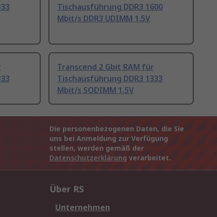
333
Tischausführung DDR3 1600
Mbit/s DDR3 UDIMM 1.5V
r
Transcend 2 Gbit RAM für
333
Tischausführung DDR3 1333
Mbit/s SODIMM 1.5V
Die personenbezogenen Daten, die Sie
uns bei Anmeldung zur Verfügung
stellen, werden gemäß der
Datenschutzerklärung
verarbeitet.
Über RS
Unternehmen