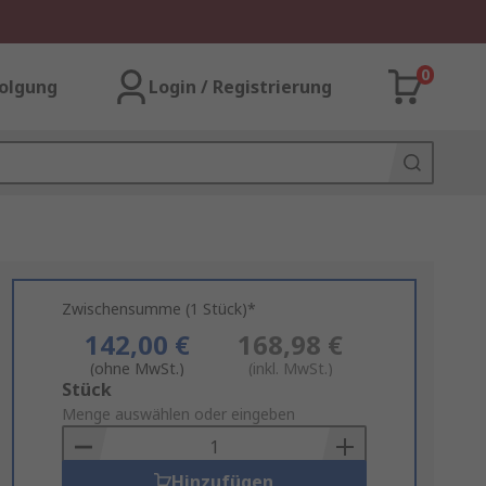
0
olgung
Login / Registrierung
Zwischensumme (1 Stück)*
142,00 €
168,98 €
(ohne MwSt.)
(inkl. MwSt.)
Add
Stück
to
Menge auswählen oder eingeben
Basket
Hinzufügen