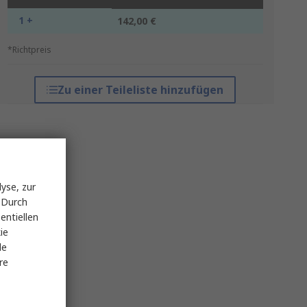
1 +
142,00 €
*Richtpreis
Zu einer Teileliste hinzufügen
yse, zur
 Durch
entiellen
ie
le
re