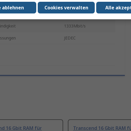
se
DDR3
e ablehnen
Cookies verwalten
Alle akzep
spannung
1.5V
ndigkeit
1333Mbit/s
ssungen
JEDEC
nd 16 Gbit RAM für
Transcend 16 Gbit RAM f