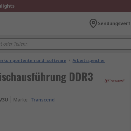
lights
Sendungsverf
rkompontenten und -software
/
Arbeitsspeicher
Tischausführung DDR3
V3U
Marke
:
Transcend