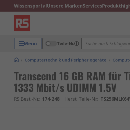
Wissensportal
Unsere Marken
Services
Produkthigh
Menü
Teile-Nr.
/
Computertechnik und Peripheriegeräte
/
Compute
Transcend 16 GB RAM für 
1333 Mbit/s UDIMM 1.5V
RS Best.-Nr.
:
174-248
Herst. Teile-Nr.
:
TS256MLK64