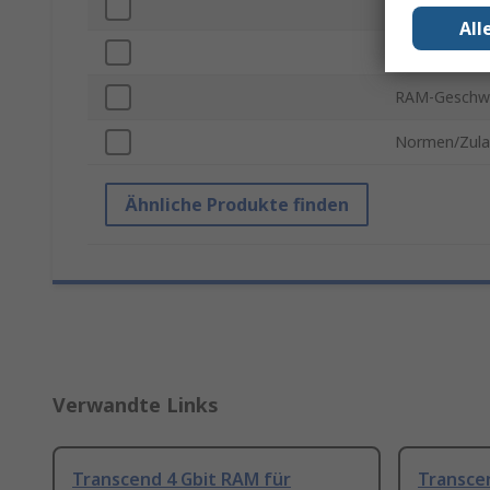
Speicherklas
All
Versorgungs
RAM-Geschwi
Normen/Zula
Ähnliche Produkte finden
Verwandte Links
Transcend 4 Gbit RAM für
Transce