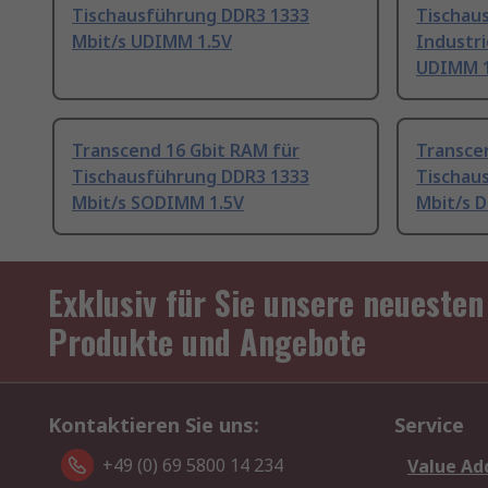
Tischausführung DDR3 1333
Tischau
Mbit/s UDIMM 1.5V
Industri
UDIMM 1
Transcend 16 Gbit RAM für
Transce
Tischausführung DDR3 1333
Tischau
Mbit/s SODIMM 1.5V
Mbit/s 
Exklusiv für Sie unsere neuesten
Produkte und Angebote
Kontaktieren Sie uns:
Service
+49 (0) 69 5800 14 234
Value Ad