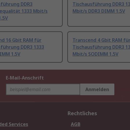
sführung DDR3
Tischausführung DDR3 1
equalität 1333 Mbit/s
Mbit/s DDR3 DIMM 1.5V
.5V
nd 16 Gbit RAM für
Transcend 4 Gbit RAM fü
sführung DDR3 1333
Tischausführung DDR3 1
DIMM 1.5V
Mbit/s SODIMM 1.5V
E-Mail-Anschrift
Anmelden
Rechtliches
ded Services
AGB