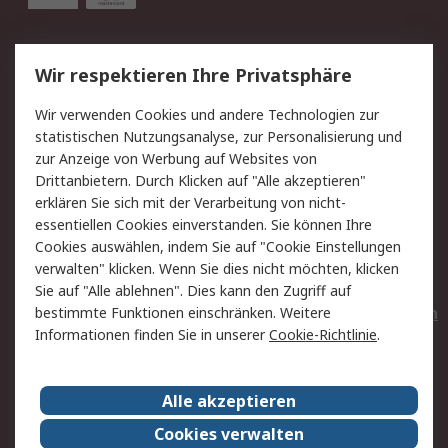
Service
Wir respektieren Ihre Privatsphäre
Value Added Services
Lieferlösungen
Wir verwenden Cookies und andere Technologien zur
Rücksendungen
Kontakt
statistischen Nutzungsanalyse, zur Personalisierung und
Hilfe
Privatkunden
zur Anzeige von Werbung auf Websites von
Drittanbietern. Durch Klicken auf "Alle akzeptieren"
Rechtliches
erklären Sie sich mit der Verarbeitung von nicht-
essentiellen Cookies einverstanden. Sie können Ihre
AGB
Datenschutz
Cookies auswählen, indem Sie auf "Cookie Einstellungen
Cookie-Richtlinie
Zahlungsbedingungen
verwalten" klicken. Wenn Sie dies nicht möchten, klicken
Copyright/Impressum
Entsorgung
Sie auf "Alle ablehnen". Dies kann den Zugriff auf
Elektrogeräte/Batterien
bestimmte Funktionen einschränken. Weitere
Informationen finden Sie in unserer
Cookie-Richtlinie
.
Über RS
Alle akzeptieren
Unternehmen
RS weltweit
Karriere bei RS
Nachhaltigkeit
Cookies verwalten