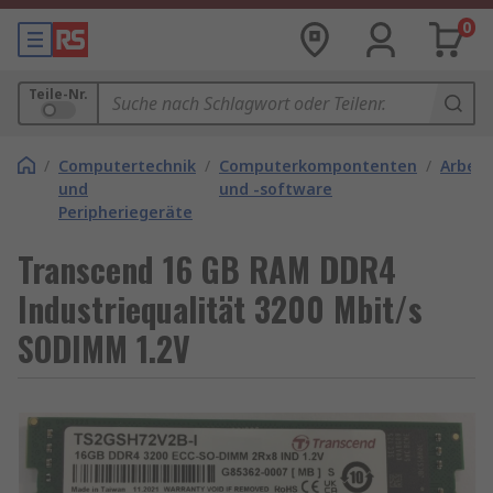
0
Teile-Nr.
/
Computertechnik
/
Computerkompontenten
/
Arbeit
und
und -software
Peripheriegeräte
Transcend 16 GB RAM DDR4
Industriequalität 3200 Mbit/s
SODIMM 1.2V