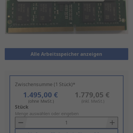
Alle Arbeitsspeicher anzeigen
Zwischensumme (1 Stück)*
1.495,00 €
1.779,05 €
(ohne MwSt.)
(inkl. MwSt.)
Add
Stück
to
Menge auswählen oder eingeben
Basket