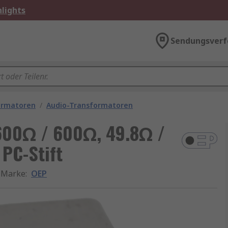
lights
Sendungsverf
ormatoren
/
Audio-Transformatoren
 600Ω / 600Ω, 49.8Ω /
PC-Stift
Marke
:
OEP