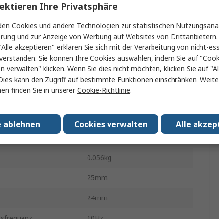
ektieren Ihre Privatsphäre
Durchsteckmontage
en Cookies und andere Technologien zur statistischen Nutzungsanal
erung und zur Anzeige von Werbung auf Websites von Drittanbietern.
PC-Stift
"Alle akzeptieren" erklären Sie sich mit der Verarbeitung von nicht-ess
tur min.
-20°C
verstanden. Sie können Ihre Cookies auswählen, indem Sie auf "Cook
en verwalten" klicken. Wenn Sie dies nicht möchten, klicken Sie auf "Al
ebstemperatur
70°C
Dies kann den Zugriff auf bestimmte Funktionen einschränken. Weite
en finden Sie in unserer
Cookie-Richtlinie
.
A187A12C
ungen
No
e ablehnen
Cookies verwalten
Alle akzep
29.4mm
0.056kg
25mm
24mm
bsfrequenz
10Hz