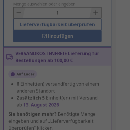
to
Menge auswählen oder eingeben
Basket
Lieferverfügbarkeit überprüfen
Hinzufügen
VERSANDKOSTENFREIE Lieferung für
Bestellungen ab 100,00 €
Auf Lager
6
Einheit(en) versandfertig von einem
anderen Standort
Zusätzlich
5
Einheit(en) mit Versand
ab
13. August 2026
Sie benötigen mehr?
Benötigte Menge
eingeben und auf „Lieferverfügbarkeit
überprüfen“ klicken.