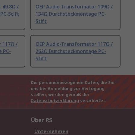
 49.8Ω /
OEP Audio-Transformator 109Ω /
PC-Stift
134Ω Durchsteckmontage PC-
Stift
 117Ω /
OEP Audio-Transformator 117Ω /
 PC-
262Ω Durchsteckmontage PC-
Stift
Die personenbezogenen Daten, die Sie
uns bei Anmeldung zur Verfügung
stellen, werden gemäß der
Datenschutzerklärung
verarbeitet.
Über RS
Unternehmen