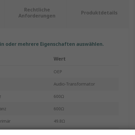
Rechtliche
Produktdetails
Anforderungen
ein oder mehrere Eigenschaften auswählen.
Wert
OEP
Audio-Transformator
z
600Ω
anz
600Ω
rimär
49.8Ω
sekundär
48.5Ω