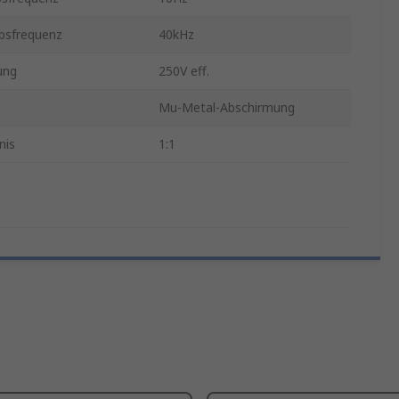
bsfrequenz
40kHz
ung
250V eff.
Mu-Metal-Abschirmung
nis
1:1