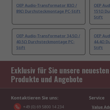
OEP Audio-Transformator 83Ω /
OEP Aud
89Ω Durchsteckmontage PC-Stift
151Ω Du
Stift
OEP Audio-Transformator 34.5Ω /
OEP Aud
40.5Ω Durchsteckmontage PC-
44.4Ω D
Stift
Stift
Exklusiv für Sie unsere neuesten
Produkte und Angebote
Kontaktieren Sie uns:
Service
+49 (0) 69 5800 14 234
Value Ad