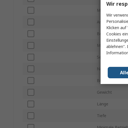
Wir resp
Montageart
Wir verwend
Personalisi
Anschlusstyp
Klicken auf 
Betriebstempera
Cookies ein
Einstellung
Maximale Betri
ablehnen". 
Information
Serie
Normen/Zulass
All
Breite
Gewicht
Länge
Tiefe
Minimale Betrie