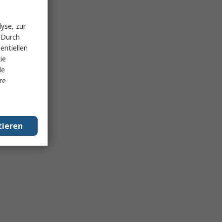
yse, zur
 Durch
entiellen
ie
le
re
tieren