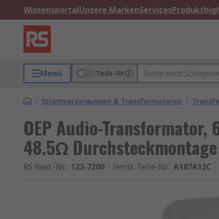
Wissensportal
Unsere Marken
Services
Produkthigh
Menü
Teile-Nr.
/
Stromversorgungen & Transformatoren
/
Transf
OEP Audio-Transformator,
48.5Ω Durchsteckmontage 
RS Best.-Nr.
:
123-7200
Herst. Teile-Nr.
:
A187A12C