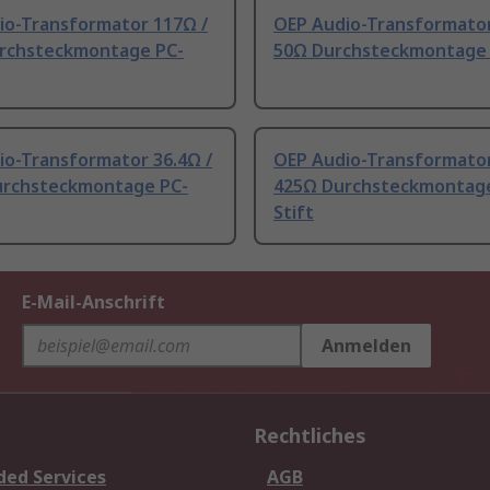
io-Transformator 117Ω /
OEP Audio-Transformator
rchsteckmontage PC-
50Ω Durchsteckmontage 
io-Transformator 36.4Ω /
OEP Audio-Transformator
urchsteckmontage PC-
425Ω Durchsteckmontage
Stift
E-Mail-Anschrift
Anmelden
Rechtliches
ded Services
AGB