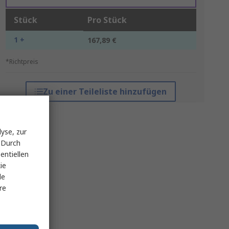
Stück
Pro Stück
1 +
167,89 €
*Richtpreis
Zu einer Teileliste hinzufügen
yse, zur
 Durch
entiellen
ie
le
re