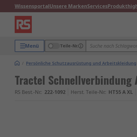
Wissensportal
Unsere Marken
Services
Produkthigh
Menü
Teile-Nr.
/
Persönliche Schutzausrüstung und Arbeitskleidung
Tractel Schnellverbindung 
RS Best.-Nr.
:
222-1092
Herst. Teile-Nr.
:
HT55 A XL