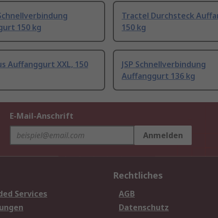
Schnellverbindung
Tractel Durchsteck Auff
gurt 150 kg
150 kg
us Auffanggurt XXL, 150
JSP Schnellverbindung
Auffanggurt 136 kg
E-Mail-Anschrift
Anmelden
Rechtliches
ded Services
AGB
sungen
Datenschutz