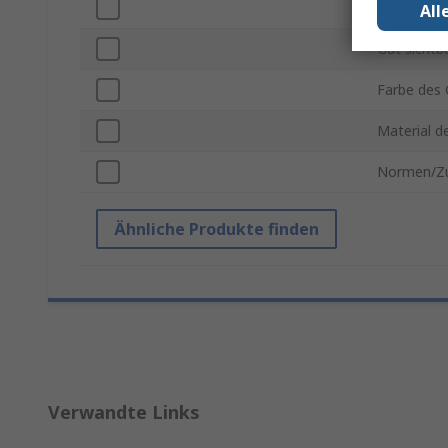
Schnallent
All
Gut sichtb
Farbe des
Material d
Normen/Zu
Ähnliche Produkte finden
Verwandte Links