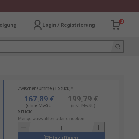
0
olgung
Login / Registrierung
Zwischensumme (1 Stück)*
167,89 €
199,79 €
(ohne MwSt.)
(inkl. MwSt.)
Add
Stück
to
Menge auswählen oder eingeben
Basket
Hinzufügen