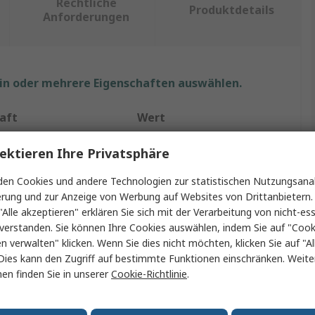
Rechtliche
Produktdetails
Anforderungen
ein oder mehrere Eigenschaften auswählen.
aft
Wert
Tractel
ektieren Ihre Privatsphäre
XL
en Cookies und andere Technologien zur statistischen Nutzungsanal
erung und zur Anzeige von Werbung auf Websites von Drittanbietern.
yp
Auffanggurt
"Alle akzeptieren" erklären Sie sich mit der Verarbeitung von nicht-ess
verstanden. Sie können Ihre Cookies auswählen, indem Sie auf "Cook
elastung
150kg
en verwalten" klicken. Wenn Sie dies nicht möchten, klicken Sie auf "Al
Dies kann den Zugriff auf bestimmte Funktionen einschränken. Weite
udiert
Nein
en finden Sie in unserer
Cookie-Richtlinie
.
re Bänder
Bein, Brust