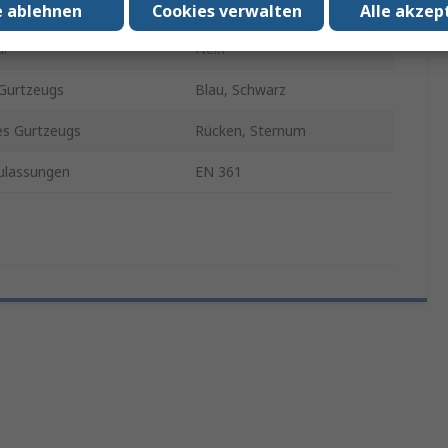
yp
Schnellverbindung
e ablehnen
Cookies verwalten
Alle akzep
ar
Nein
 Gurtzeugs
Blau, Schwarz
es Gurtzeugs
Rücken, Sternum
lassungen
EN 361