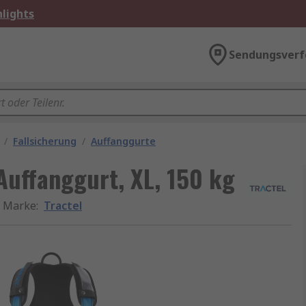
lights
Sendungsverf
/
Fallsicherung
/
Auffanggurte
Auffanggurt, XL, 150 kg
Marke
:
Tractel