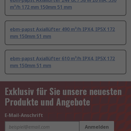
ebm-papst Axiallüfter 24V dc / 58 W 20 mA, 530
m³/h 172 mm 150mm 51 mm
ebm-papst Axiallüfter 490 m³/h IPX4, IP5X 172
mm 150mm 51 mm
ebm-papst Axiallüfter 610 m³/h IPX4, IP5X 172
mm 150mm 51 mm
Exklusiv für Sie unsere neuesten
Produkte und Angebote
E-Mail-Anschrift
Anmelden