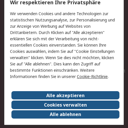
Wir respektieren Ihre Privatsphäre
Value Added Services
Lieferlösungen
Wir verwenden Cookies und andere Technologien zur
Rücksendungen
Kontakt
statistischen Nutzungsanalyse, zur Personalisierung und
Hilfe
Privatkunden
zur Anzeige von Werbung auf Websites von
Drittanbietern. Durch Klicken auf "Alle akzeptieren"
Rechtliches
erklären Sie sich mit der Verarbeitung von nicht-
essentiellen Cookies einverstanden. Sie können Ihre
AGB
Datenschutz
Cookies auswählen, indem Sie auf "Cookie Einstellungen
Cookie-Richtlinie
Zahlungsbedingungen
verwalten" klicken. Wenn Sie dies nicht möchten, klicken
Copyright/Impressum
Entsorgung
Sie auf "Alle ablehnen". Dies kann den Zugriff auf
Elektrogeräte/Batterien
bestimmte Funktionen einschränken. Weitere
Informationen finden Sie in unserer
Cookie-Richtlinie
.
Über RS
Alle akzeptieren
Unternehmen
RS weltweit
Karriere bei RS
Nachhaltigkeit
Cookies verwalten
Qualität/Umwelt/Zertifikate
Presse-Center
Alle ablehnen
Event-Center