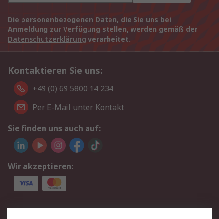
Die personenbezogenen Daten, die Sie uns bei
Anmeldung zur Verfügung stellen, werden gemäß der
Datenschutzerklärung
verarbeitet.
Kontaktieren Sie uns:
+49 (0) 69 5800 14 234
Per E-Mail unter Kontakt
Sie finden uns auch auf:
Wir akzeptieren:
Service