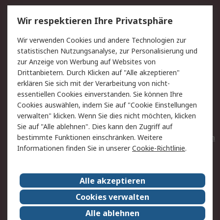
Service
Wir respektieren Ihre Privatsphäre
Value Added Services
Lieferlösungen
Wir verwenden Cookies und andere Technologien zur
Rücksendungen
Kontakt
statistischen Nutzungsanalyse, zur Personalisierung und
Hilfe
Privatkunden
zur Anzeige von Werbung auf Websites von
Drittanbietern. Durch Klicken auf "Alle akzeptieren"
Rechtliches
erklären Sie sich mit der Verarbeitung von nicht-
essentiellen Cookies einverstanden. Sie können Ihre
AGB
Datenschutz
Cookies auswählen, indem Sie auf "Cookie Einstellungen
Cookie-Richtlinie
Zahlungsbedingungen
verwalten" klicken. Wenn Sie dies nicht möchten, klicken
Copyright/Impressum
Entsorgung
Sie auf "Alle ablehnen". Dies kann den Zugriff auf
Elektrogeräte/Batterien
bestimmte Funktionen einschränken. Weitere
Informationen finden Sie in unserer
Cookie-Richtlinie
.
Über RS
Alle akzeptieren
Unternehmen
RS weltweit
Karriere bei RS
Nachhaltigkeit
Cookies verwalten
Qualität/Umwelt/Zertifikate
Presse-Center
Alle ablehnen