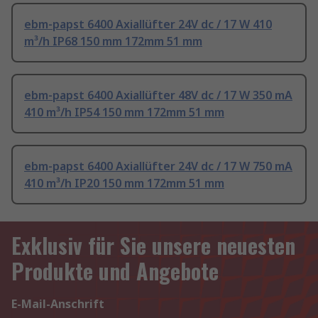
ebm-papst 6400 Axiallüfter 24V dc / 17 W 410
m³/h IP68 150 mm 172mm 51 mm
ebm-papst 6400 Axiallüfter 48V dc / 17 W 350 mA
410 m³/h IP54 150 mm 172mm 51 mm
ebm-papst 6400 Axiallüfter 24V dc / 17 W 750 mA
410 m³/h IP20 150 mm 172mm 51 mm
Exklusiv für Sie unsere neuesten
Produkte und Angebote
E-Mail-Anschrift