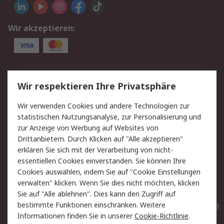
Wir akzeptieren:
Service
Wir respektieren Ihre Privatsphäre
Value Added Services
Lieferlösungen
Wir verwenden Cookies und andere Technologien zur
Rücksendungen
Kontakt
statistischen Nutzungsanalyse, zur Personalisierung und
Hilfe
Privatkunden
zur Anzeige von Werbung auf Websites von
Drittanbietern. Durch Klicken auf "Alle akzeptieren"
Rechtliches
erklären Sie sich mit der Verarbeitung von nicht-
essentiellen Cookies einverstanden. Sie können Ihre
AGB
Datenschutz
Cookies auswählen, indem Sie auf "Cookie Einstellungen
Cookie-Richtlinie
Zahlungsbedingungen
verwalten" klicken. Wenn Sie dies nicht möchten, klicken
Copyright/Impressum
Entsorgung
Sie auf "Alle ablehnen". Dies kann den Zugriff auf
Elektrogeräte/Batterien
bestimmte Funktionen einschränken. Weitere
Informationen finden Sie in unserer
Cookie-Richtlinie
.