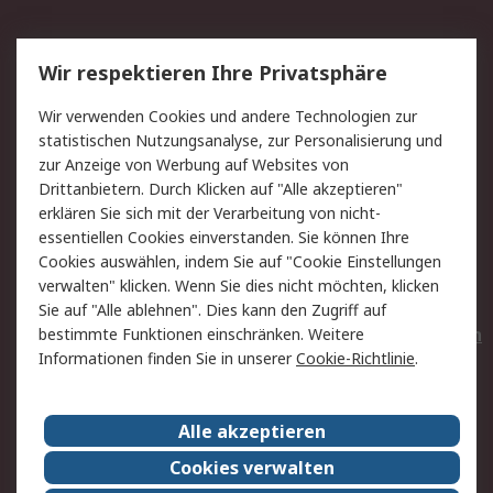
Service
Wir respektieren Ihre Privatsphäre
Value Added Services
Lieferlösungen
Wir verwenden Cookies und andere Technologien zur
Rücksendungen
Kontakt
statistischen Nutzungsanalyse, zur Personalisierung und
Hilfe
Privatkunden
zur Anzeige von Werbung auf Websites von
Drittanbietern. Durch Klicken auf "Alle akzeptieren"
Rechtliches
erklären Sie sich mit der Verarbeitung von nicht-
essentiellen Cookies einverstanden. Sie können Ihre
AGB
Datenschutz
Cookies auswählen, indem Sie auf "Cookie Einstellungen
Cookie-Richtlinie
Zahlungsbedingungen
verwalten" klicken. Wenn Sie dies nicht möchten, klicken
Copyright/Impressum
Entsorgung
Sie auf "Alle ablehnen". Dies kann den Zugriff auf
Elektrogeräte/Batterien
bestimmte Funktionen einschränken. Weitere
Informationen finden Sie in unserer
Cookie-Richtlinie
.
Über RS
Alle akzeptieren
Unternehmen
RS weltweit
Karriere bei RS
Nachhaltigkeit
Cookies verwalten