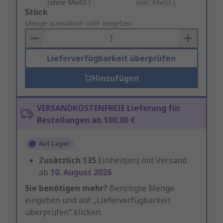
(ohne MwSt.)
(inkl. MwSt.)
Add
Stück
to
Menge auswählen oder eingeben
Basket
Lieferverfügbarkeit überprüfen
Hinzufügen
VERSANDKOSTENFREIE Lieferung für
Bestellungen ab 100,00 €
Auf Lager
Zusätzlich
135
Einheit(en) mit Versand
ab
10. August 2026
Sie benötigen mehr?
Benötigte Menge
eingeben und auf „Lieferverfügbarkeit
überprüfen“ klicken.