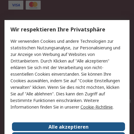
Service
Wir respektieren Ihre Privatsphäre
Value Added Services
Lieferlösungen
Wir verwenden Cookies und andere Technologien zur
Rücksendungen
Kontakt
statistischen Nutzungsanalyse, zur Personalisierung und
Hilfe
Privatkunden
zur Anzeige von Werbung auf Websites von
Drittanbietern. Durch Klicken auf "Alle akzeptieren"
Rechtliches
erklären Sie sich mit der Verarbeitung von nicht-
essentiellen Cookies einverstanden. Sie können Ihre
AGB
Datenschutz
Cookies auswählen, indem Sie auf "Cookie Einstellungen
Cookie-Richtlinie
Zahlungsbedingungen
verwalten" klicken. Wenn Sie dies nicht möchten, klicken
Copyright/Impressum
Entsorgung
Sie auf "Alle ablehnen". Dies kann den Zugriff auf
Elektrogeräte/Batterien
bestimmte Funktionen einschränken. Weitere
Informationen finden Sie in unserer
Cookie-Richtlinie
.
Über RS
Alle akzeptieren
Unternehmen
RS weltweit