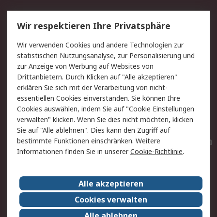
Service
Wir respektieren Ihre Privatsphäre
Value Added Services
Lieferlösungen
Wir verwenden Cookies und andere Technologien zur
Rücksendungen
Kontakt
statistischen Nutzungsanalyse, zur Personalisierung und
Hilfe
Privatkunden
zur Anzeige von Werbung auf Websites von
Drittanbietern. Durch Klicken auf "Alle akzeptieren"
Rechtliches
erklären Sie sich mit der Verarbeitung von nicht-
essentiellen Cookies einverstanden. Sie können Ihre
AGB
Datenschutz
Cookies auswählen, indem Sie auf "Cookie Einstellungen
Cookie-Richtlinie
Zahlungsbedingungen
verwalten" klicken. Wenn Sie dies nicht möchten, klicken
Copyright/Impressum
Entsorgung
Sie auf "Alle ablehnen". Dies kann den Zugriff auf
Elektrogeräte/Batterien
bestimmte Funktionen einschränken. Weitere
Informationen finden Sie in unserer
Cookie-Richtlinie
.
Über RS
Alle akzeptieren
Unternehmen
RS weltweit
Karriere bei RS
Nachhaltigkeit
Cookies verwalten
Qualität/Umwelt/Zertifikate
Presse-Center
Alle ablehnen