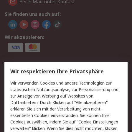
Per E-Mail unter Kontakt
Sie finden uns auch auf:
Wir akzeptieren:
Service
Wir respektieren Ihre Privatsphäre
Value Added Services
Lieferlösungen
Wir verwenden Cookies und andere Technologien zur
Rücksendungen
Kontakt
statistischen Nutzungsanalyse, zur Personalisierung und
Hilfe
Privatkunden
zur Anzeige von Werbung auf Websites von
Drittanbietern. Durch Klicken auf "Alle akzeptieren"
Rechtliches
erklären Sie sich mit der Verarbeitung von nicht-
essentiellen Cookies einverstanden. Sie können Ihre
AGB
Datenschutz
Cookies auswählen, indem Sie auf "Cookie Einstellungen
Cookie-Richtlinie
Zahlungsbedingungen
verwalten" klicken. Wenn Sie dies nicht möchten, klicken