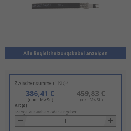
Alle Begleitheizungskabel anzeigen
Zwischensumme (1 Kit)*
386,41 €
459,83 €
(ohne MwSt.)
(inkl. MwSt.)
Add
Kit(s)
to
Menge auswählen oder eingeben
Basket