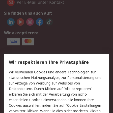
Per E-Mail unter Kontakt
Sie finden uns auch auf:
Wir akzeptieren:
Service
Wir respektieren Ihre Privatsphäre
Value Added Services
Lieferlösungen
Wir verwenden Cookies und andere Technologien zur
Rücksendungen
Kontakt
statistischen Nutzungsanalyse, zur Personalisierung und
Hilfe
Privatkunden
zur Anzeige von Werbung auf Websites von
Drittanbietern. Durch Klicken auf "Alle akzeptieren"
Rechtliches
erklären Sie sich mit der Verarbeitung von nicht-
essentiellen Cookies einverstanden. Sie können Ihre
AGB
Datenschutz
Cookies auswählen, indem Sie auf "Cookie Einstellungen
Cookie-Richtlinie
Zahlungsbedingungen
verwalten" klicken. Wenn Sie dies nicht möchten, klicken