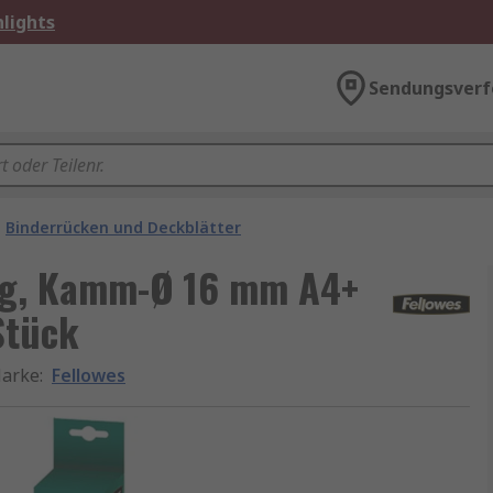
lights
Sendungsverf
Binderrücken und Deckblätter
ung, Kamm-Ø 16 mm A4+
Stück
arke
:
Fellowes