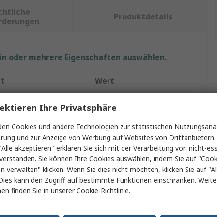
chtliche
Produktdetails
rderungen
ein oder mehrere Eigenschaften auswählen.
ft
Wert
Fellowes
ektieren Ihre Privatsphäre
Drahtspiralbindung
en Cookies und andere Technologien zur statistischen Nutzungsanal
erung und zur Anzeige von Werbung auf Websites von Drittanbietern.
esser
16mm
"Alle akzeptieren" erklären Sie sich mit der Verarbeitung von nicht-ess
verstanden. Sie können Ihre Cookies auswählen, indem Sie auf "Cook
 Papierformat
A4+
en verwalten" klicken. Wenn Sie dies nicht möchten, klicken Sie auf "Al
Dies kann den Zugriff auf bestimmte Funktionen einschränken. Weite
röße
120
en finden Sie in unserer
Cookie-Richtlinie
.
Schwarz