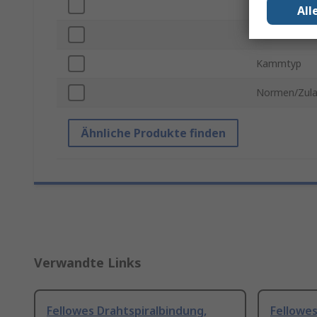
Anzahl pro P
All
Material
Kammtyp
Normen/Zul
Ähnliche Produkte finden
Verwandte Links
Fellowes Drahtspiralbindung,
Fellowes