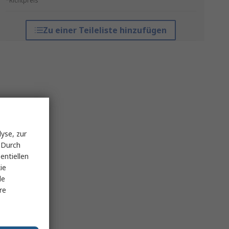
*Richtpreis
Zu einer Teileliste hinzufügen
yse, zur
 Durch
entiellen
ie
le
re