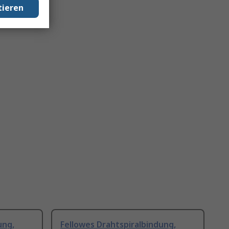
tieren
ung,
Fellowes Drahtspiralbindung,