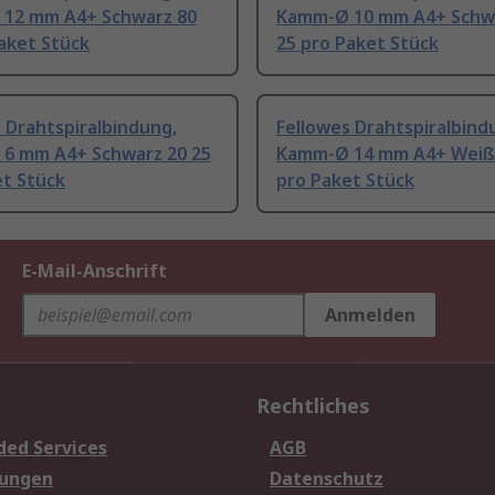
12 mm A4+ Schwarz 80
Kamm-Ø 10 mm A4+ Schw
aket Stück
25 pro Paket Stück
 Drahtspiralbindung,
Fellowes Drahtspiralbind
6 mm A4+ Schwarz 20 25
Kamm-Ø 14 mm A4+ Weiß 
et Stück
pro Paket Stück
E-Mail-Anschrift
Anmelden
Rechtliches
ded Services
AGB
sungen
Datenschutz