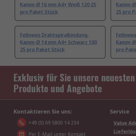
Kamm-Ø 16 mm A4+ Weiß 120 25
Kamm-Ø 
pro Paket Stück
25 pro P
Fellowes Drahtspiralbindung,
Fellowes
Kamm-Ø 14 mm A4+ Schwarz 100
Kamm-Ø 
25 pro Paket Stück
pro Pak
Exklusiv für Sie unsere neuesten
Produkte und Angebote
Kontaktieren Sie uns:
Service
+49 (0) 69 5800 14 234
Value Ad
Lieferlö
Per E-Mail unter Kontakt