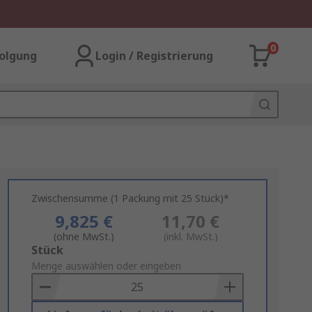
0
olgung
Login / Registrierung
Zwischensumme (1 Packung mit 25 Stück)*
9,825 €
11,70 €
(ohne MwSt.)
(inkl. MwSt.)
Add
Stück
to
Menge auswählen oder eingeben
Basket