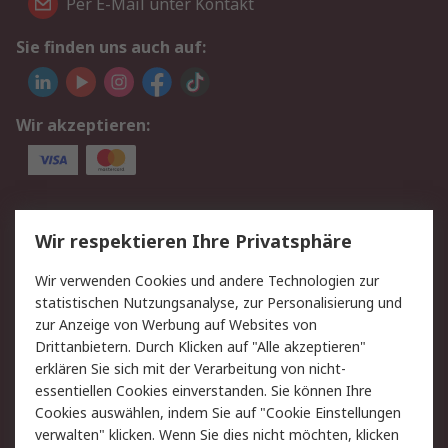
Per E-Mail unter Kontakt
Sie finden uns auch auf:
Wir akzeptieren:
Service
Wir respektieren Ihre Privatsphäre
Value Added Services
Lieferlösungen
Wir verwenden Cookies und andere Technologien zur
Rücksendungen
Kontakt
statistischen Nutzungsanalyse, zur Personalisierung und
Hilfe
Privatkunden
zur Anzeige von Werbung auf Websites von
Drittanbietern. Durch Klicken auf "Alle akzeptieren"
Rechtliches
erklären Sie sich mit der Verarbeitung von nicht-
essentiellen Cookies einverstanden. Sie können Ihre
AGB
Datenschutz
Cookies auswählen, indem Sie auf "Cookie Einstellungen
Cookie-Richtlinie
Zahlungsbedingungen
verwalten" klicken. Wenn Sie dies nicht möchten, klicken