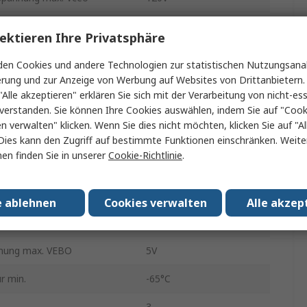
TO-220
ektieren Ihre Privatsphäre
Durchsteckmontage
en Cookies und andere Technologien zur statistischen Nutzungsanal
erung und zur Anzeige von Werbung auf Websites von Drittanbietern.
ration
Einfach
"Alle akzeptieren" erklären Sie sich mit der Verarbeitung von nicht-ess
verstanden. Sie können Ihre Cookies auswählen, indem Sie auf "Cook
pannung max. VCBO
120V
en verwalten" klicken. Wenn Sie dies nicht möchten, klicken Sie auf "Al
ng min. hFE
20
Dies kann den Zugriff auf bestimmte Funktionen einschränken. Weite
en finden Sie in unserer
Cookie-Richtlinie
.
istors
NPN
istung Pd
50W
e ablehnen
Cookies verwalten
Alle akzep
gsfrequenz Ft
30MHz
nnung max. VEBO
5V
r min.
-65°C
3