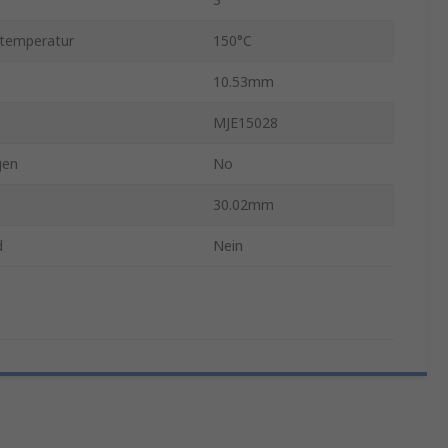
stemperatur
150°C
10.53mm
MJE15028
gen
No
30.02mm
d
Nein