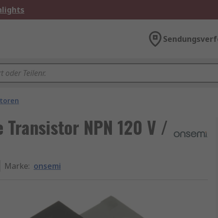
lights
Sendungsverf
storen
Transistor NPN 120 V /
Marke
:
onsemi