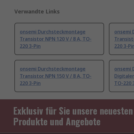
Verwandte Links
onsemi Durchsteckmontage
onsemi 
Transistor NPN 120 V / 8 A, TO-
Transist
220 3-Pin
220 3-Pi
onsemi Durchsteckmontage
onsemi 
Transistor NPN 150 V / 8 A, TO-
Digitale
220 3-Pin
TO-220 
Exklusiv für Sie unsere neuesten
Produkte und Angebote