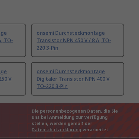
age
onsemi Durchsteckmontage
A, TO-
Transistor NPN 450 V / 8 A, TO-
220 3-Pin
age
onsemi Durchsteckmontage
250 V
Digitaler Transistor NPN 400 V
TO-220 3-Pin
Die personenbezogenen Daten, die Sie
uns bei Anmeldung zur Verfügung
stellen, werden gemäß der
Datenschutzerklärung
verarbeitet.