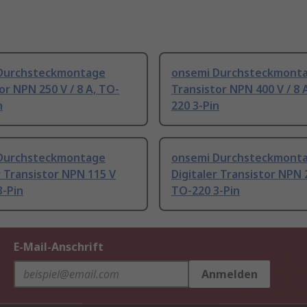
Durchsteckmontage
onsemi Durchsteckmont
or NPN 250 V / 8 A, TO-
Transistor NPN 400 V / 8 
n
220 3-Pin
Durchsteckmontage
onsemi Durchsteckmont
r Transistor NPN 115 V
Digitaler Transistor NPN 
3-Pin
TO-220 3-Pin
E-Mail-Anschrift
Anmelden