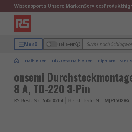
Wissensportal
Unsere Marken
Services
Produkthigh
Menü
Teile-Nr.
/
Halbleiter
/
Diskrete Halbleiter
/
Bipolare Transi
onsemi Durchsteckmontage 
8 A, TO-220 3-Pin
RS Best.-Nr.
:
545-0264
Herst. Teile-Nr.
:
MJE15028G