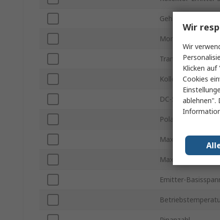
Gehäusegröße
Wir resp
Montageart
Wir verwend
Personalisi
Transistor-Konfigu
Klicken auf 
Cookies ein
Kollektor-Basis S
Einstellung
DC-Stromverstärku
ablehnen". 
Information
Polarität des Trans
Maximale Verlustle
All
Maximale Übergan
Emitter-Basisspa
Betriebstemperatu
Pinanzahl