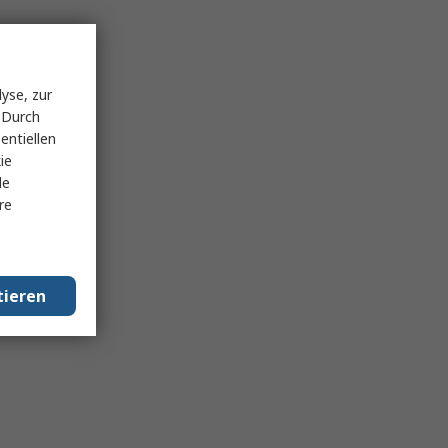
yse, zur
 Durch
entiellen
ie
le
re
tieren