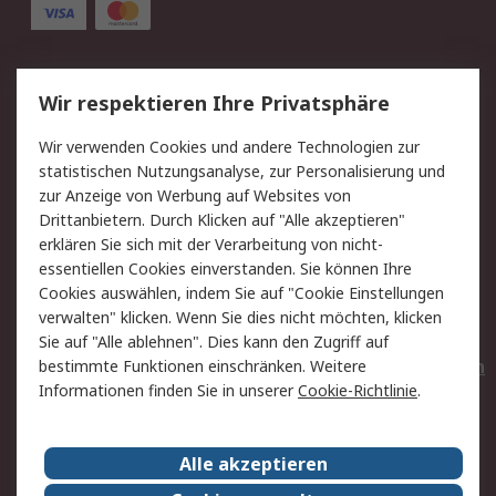
Service
Wir respektieren Ihre Privatsphäre
Value Added Services
Lieferlösungen
Wir verwenden Cookies und andere Technologien zur
Rücksendungen
Kontakt
statistischen Nutzungsanalyse, zur Personalisierung und
Hilfe
Privatkunden
zur Anzeige von Werbung auf Websites von
Drittanbietern. Durch Klicken auf "Alle akzeptieren"
Rechtliches
erklären Sie sich mit der Verarbeitung von nicht-
essentiellen Cookies einverstanden. Sie können Ihre
AGB
Datenschutz
Cookies auswählen, indem Sie auf "Cookie Einstellungen
Cookie-Richtlinie
Zahlungsbedingungen
verwalten" klicken. Wenn Sie dies nicht möchten, klicken
Copyright/Impressum
Entsorgung
Sie auf "Alle ablehnen". Dies kann den Zugriff auf
Elektrogeräte/Batterien
bestimmte Funktionen einschränken. Weitere
Informationen finden Sie in unserer
Cookie-Richtlinie
.
Über RS
Alle akzeptieren
Unternehmen
RS weltweit
Karriere bei RS
Nachhaltigkeit