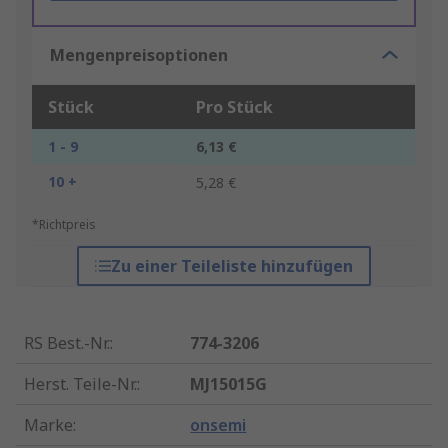
Mengenpreisoptionen
Stück
Pro Stück
1 - 9
6,13 €
10 +
5,28 €
*Richtpreis
Zu einer Teileliste hinzufügen
RS Best.-Nr.
:
774-3206
Herst. Teile-Nr.
:
MJ15015G
Marke
:
onsemi