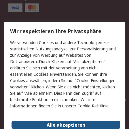
Service
Wir respektieren Ihre Privatsphäre
Value Added Services
Lieferlösungen
Wir verwenden Cookies und andere Technologien zur
Rücksendungen
Kontakt
statistischen Nutzungsanalyse, zur Personalisierung und
Hilfe
Privatkunden
zur Anzeige von Werbung auf Websites von
Drittanbietern. Durch Klicken auf "Alle akzeptieren"
Rechtliches
erklären Sie sich mit der Verarbeitung von nicht-
essentiellen Cookies einverstanden. Sie können Ihre
AGB
Datenschutz
Cookies auswählen, indem Sie auf "Cookie Einstellungen
Cookie-Richtlinie
Zahlungsbedingungen
verwalten" klicken. Wenn Sie dies nicht möchten, klicken
Copyright/Impressum
Entsorgung
Sie auf "Alle ablehnen". Dies kann den Zugriff auf
Elektrogeräte/Batterien
bestimmte Funktionen einschränken. Weitere
Informationen finden Sie in unserer
Cookie-Richtlinie
.
Über RS
Alle akzeptieren
Unternehmen
RS weltweit