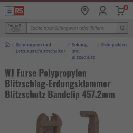
0
Teile-Nr.
/
Sicherungen und
/
Erdung-
/
Erdungsklemm
Leitungsschutzschalter
und
Blitzschutz
WJ Furse Polypropylen
Blitzschlag-Erdungsklammer
Blitzschutz Bandclip 457.2mm