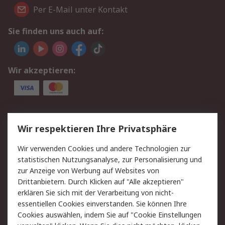
Per E-Mail unter Kontakt
Sie finden uns auch auf:
Wir akzeptieren:
Service
Wir respektieren Ihre Privatsphäre
Value Added Services
Lieferlösungen
Wir verwenden Cookies und andere Technologien zur
Rücksendungen
Kontakt
statistischen Nutzungsanalyse, zur Personalisierung und
Hilfe
Privatkunden
zur Anzeige von Werbung auf Websites von
Drittanbietern. Durch Klicken auf "Alle akzeptieren"
Rechtliches
erklären Sie sich mit der Verarbeitung von nicht-
essentiellen Cookies einverstanden. Sie können Ihre
AGB
Datenschutz
Cookies auswählen, indem Sie auf "Cookie Einstellungen
Cookie-Richtlinie
Zahlungsbedingungen