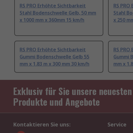
RS PRO Erhöhte Sichtbarkeit
RS PRO 
Stahl Bodenschwelle Gelb, 50 mm
Stahl B
x 1000 mm x 360mm 15 km/h
x 250 m
RS PRO Erhöhte Sichtbarkeit
RS PRO 
Gummi Bodenschwelle Gelb 55
Gummi B
mm x 1.83 m x 300 mm 30 km/h
mm x 1.
Exklusiv für Sie unsere neuesten
Produkte und Angebote
Kontaktieren Sie uns:
Service