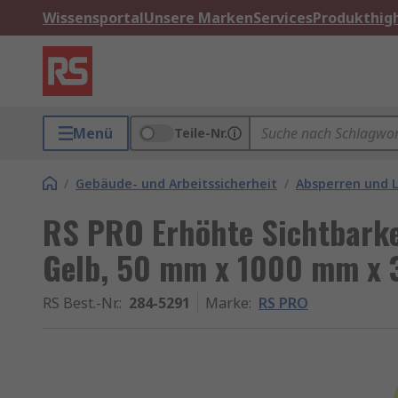
Wissensportal
Unsere Marken
Services
Produkthigh
Menü
Teile-Nr.
/
Gebäude- und Arbeitssicherheit
/
Absperren und 
RS PRO Erhöhte Sichtbarke
Gelb, 50 mm x 1000 mm x
RS Best.-Nr.
:
284-5291
Marke
:
RS PRO