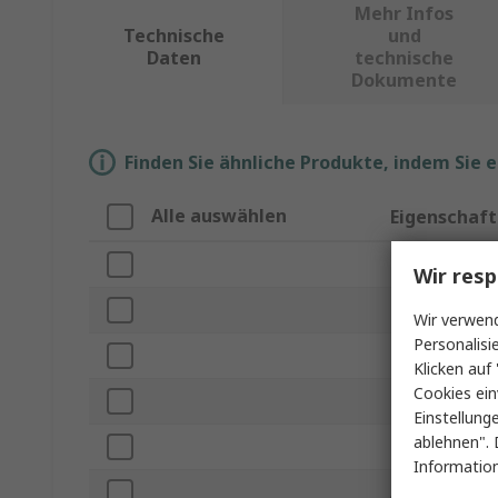
Mehr Infos
Technische
und
Daten
technische
Dokumente
Finden Sie ähnliche Produkte, indem Sie 
Alle auswählen
Eigenschaft
Marke
Wir resp
Produkt Typ
Wir verwend
Personalisi
Höhe
Klicken auf 
Cookies ein
Breite
Einstellung
ablehnen". 
Tiefe
Information
Anfahrgeschwi