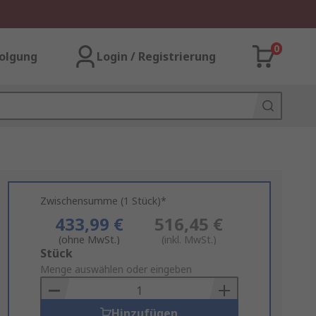
0
olgung
Login / Registrierung
Zwischensumme (1 Stück)*
433,99 €
516,45 €
(ohne MwSt.)
(inkl. MwSt.)
Add
Stück
to
Menge auswählen oder eingeben
Basket
Hinzufügen