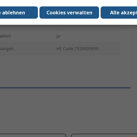
Stahl
e ablehnen
Cookies verwalten
Alle akzep
Gelb
arkeit
Ja
sungen
HS Code:7326909890