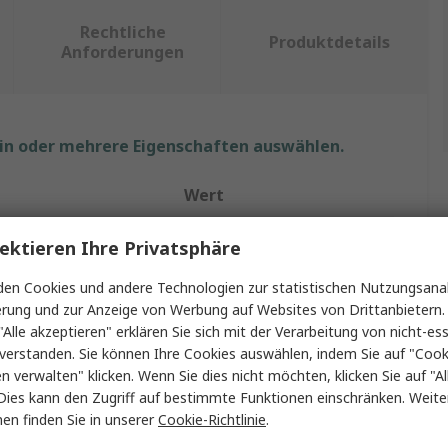
Rechtliche
Produktdetails
Anforderungen
ein oder mehrere Eigenschaften auswählen.
Wert
RS PRO
ektieren Ihre Privatsphäre
Bodenschwelle
en Cookies und andere Technologien zur statistischen Nutzungsanal
erung und zur Anzeige von Werbung auf Websites von Drittanbietern.
50mm
"Alle akzeptieren" erklären Sie sich mit der Verarbeitung von nicht-ess
verstanden. Sie können Ihre Cookies auswählen, indem Sie auf "Cook
385mm
en verwalten" klicken. Wenn Sie dies nicht möchten, klicken Sie auf "Al
Dies kann den Zugriff auf bestimmte Funktionen einschränken. Weite
1000mm
en finden Sie in unserer
Cookie-Richtlinie
.
ndigkeit max.
15km/h