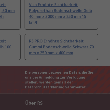
keit
Viso Erhöhte Sichtbarkeit
b, 50 mm
Polyurethan Bodenschwelle Gelb
/h
40 mm x 3000 mm x 250 mm 15
km/h
keit
RS PRO Erhöhte Sichtbarkeit
lb 100
Gummi Bodenschwelle Schwarz 70
mm x 250 mm x 400 mm
Die personenbezogenen Daten, die Sie
uns bei Anmeldung zur Verfügung
stellen, werden gemäß der
Datenschutzerklärung
verarbeitet.
Über RS