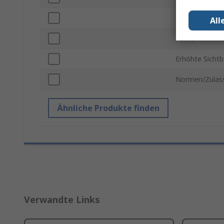
Material
All
Farbe
Erhöhte Sichtb
Normen/Zulas
Ähnliche Produkte finden
Verwandte Links