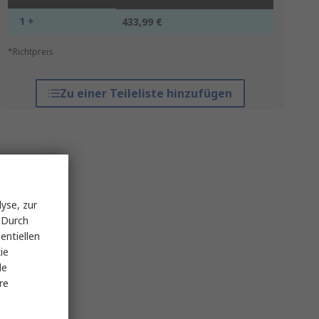
1 +
433,99 €
*Richtpreis
Zu einer Teileliste hinzufügen
yse, zur
 Durch
entiellen
ie
le
re