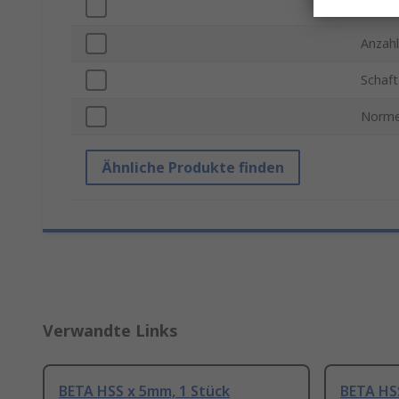
Schaft
Anzahl
Schaf
Norme
Ähnliche Produkte finden
Verwandte Links
BETA HSS x 5mm, 1 Stück
BETA HSS