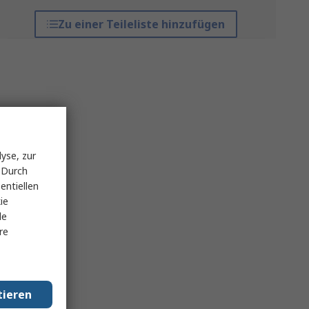
Zu einer Teileliste hinzufügen
yse, zur
 Durch
entiellen
ie
le
re
tieren