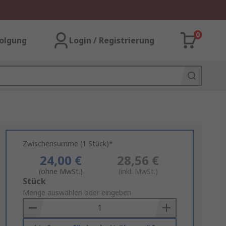
0
olgung
Login / Registrierung
Zwischensumme (1 Stück)*
24,00 €
28,56 €
(ohne MwSt.)
(inkl. MwSt.)
Add
Stück
to
Menge auswählen oder eingeben
Basket