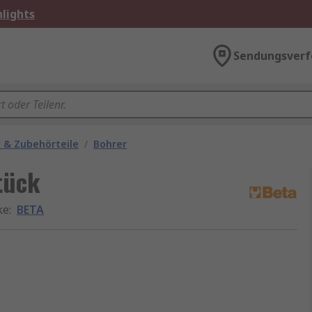
lights
Sendungsverf
 & Zubehörteile
/
Bohrer
tück
ke
:
BETA