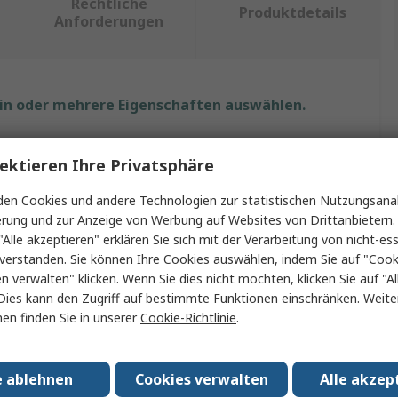
Rechtliche
Produktdetails
Anforderungen
ein oder mehrere Eigenschaften auswählen.
nschaft
Wert
ektieren Ihre Privatsphäre
BETA
en Cookies und andere Technologien zur statistischen Nutzungsanal
erung und zur Anzeige von Werbung auf Websites von Drittanbietern.
kt Typ
Bohrer
"Alle akzeptieren" erklären Sie sich mit der Verarbeitung von nicht-ess
verstanden. Sie können Ihre Cookies auswählen, indem Sie auf "Cook
al
HSS
en verwalten" klicken. Wenn Sie dies nicht möchten, klicken Sie auf "Al
 Bohrer
2
Dies kann den Zugriff auf bestimmte Funktionen einschränken. Weite
en finden Sie in unserer
Cookie-Richtlinie
.
4mm
identype
Spiralförmig
e ablehnen
Cookies verwalten
Alle akzep