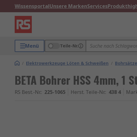
Wissensportal
Unsere Marken
Services
Produkthigh
Menü
Teile-Nr.
/
Elektrowerkzeuge Löten & Schweißen
/
Bohrsätze
BETA Bohrer HSS 4mm, 1 S
RS Best.-Nr.
:
225-1065
Herst. Teile-Nr.
:
438 4
Mar