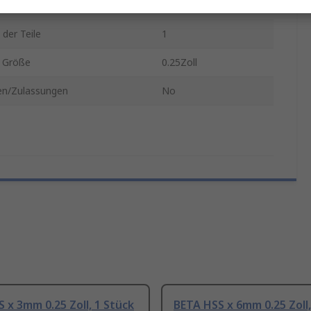
 Typ
Antrieb
 der Teile
1
t Größe
0.25Zoll
n/Zulassungen
No
 x 3mm 0.25 Zoll, 1 Stück
BETA HSS x 6mm 0.25 Zoll,