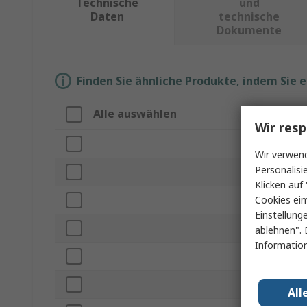
Technische
und
Daten
technische
Dokumente
Finden Sie ähnliche Produkte, indem Sie 
Alle auswählen
Eige
Wir resp
Marke
Wir verwend
Personalisi
Produ
Klicken auf 
Cookies ein
Materi
Einstellung
Anzahl
ablehnen". 
Information
Länge
Schne
All