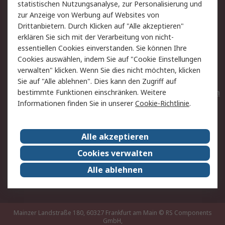
statistischen Nutzungsanalyse, zur Personalisierung und
Hilfe
Privatkunden
zur Anzeige von Werbung auf Websites von
Drittanbietern. Durch Klicken auf "Alle akzeptieren"
Rechtliches
erklären Sie sich mit der Verarbeitung von nicht-
essentiellen Cookies einverstanden. Sie können Ihre
AGB
Datenschutz
Cookies auswählen, indem Sie auf "Cookie Einstellungen
Cookie-Richtlinie
Zahlungsbedingungen
verwalten" klicken. Wenn Sie dies nicht möchten, klicken
Copyright/Impressum
Entsorgung
Sie auf "Alle ablehnen". Dies kann den Zugriff auf
Elektrogeräte/Batterien
bestimmte Funktionen einschränken. Weitere
Informationen finden Sie in unserer
Cookie-Richtlinie
.
Über RS
Alle akzeptieren
Unternehmen
RS weltweit
Karriere bei RS
Nachhaltigkeit
Cookies verwalten
Qualität/Umwelt/Zertifikate
Presse-Center
Alle ablehnen
Event-Center
Mainzer Landstraße 180, 60327 Frankfurt am Main
© RS Components
GmbH,