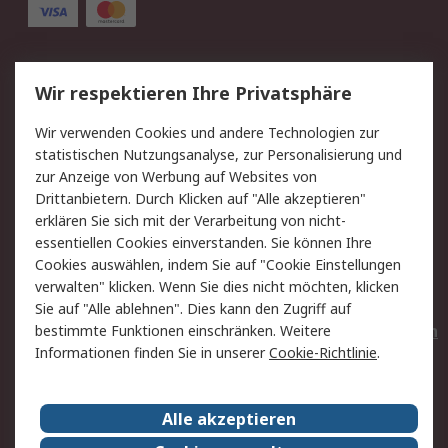
Service
Wir respektieren Ihre Privatsphäre
Value Added Services
Lieferlösungen
Wir verwenden Cookies und andere Technologien zur
Rücksendungen
Kontakt
statistischen Nutzungsanalyse, zur Personalisierung und
Hilfe
Privatkunden
zur Anzeige von Werbung auf Websites von
Drittanbietern. Durch Klicken auf "Alle akzeptieren"
Rechtliches
erklären Sie sich mit der Verarbeitung von nicht-
essentiellen Cookies einverstanden. Sie können Ihre
AGB
Datenschutz
Cookies auswählen, indem Sie auf "Cookie Einstellungen
Cookie-Richtlinie
Zahlungsbedingungen
verwalten" klicken. Wenn Sie dies nicht möchten, klicken
Copyright/Impressum
Entsorgung
Sie auf "Alle ablehnen". Dies kann den Zugriff auf
Elektrogeräte/Batterien
bestimmte Funktionen einschränken. Weitere
Informationen finden Sie in unserer
Cookie-Richtlinie
.
Über RS
Alle akzeptieren
Unternehmen
RS weltweit
Karriere bei RS
Nachhaltigkeit